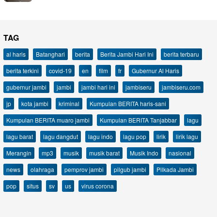
TAG
al haris
Batanghari
berita
Berita Jambi Hari Ini
berita terbaru
berita terkini
covid-19
en
film
fr
Gubernur Al Haris
gubernur jambi
jambi
jambi hari ini
jambiseru
jambiseru.com
jp
kota jambi
kriminal
Kumpulan BERITA haris-sani
Kumpulan BERITA muaro jambi
Kumpulan BERITA Tanjabbar
lagu
lagu barat
lagu dangdut
lagu indo
lagu pop
lirik
lirik lagu
Merangin
mp3
musik
musik barat
Musik Indo
nasional
news
olahraga
pemprov jambi
pilgub jambi
Pilkada Jambi
pop
situs
sv
us
virus corona