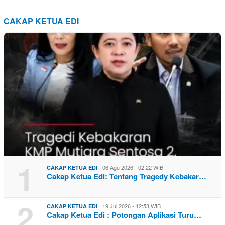
CAKAP KETUA EDI
1
06 Agu 2026 - 02:22 WIB
CAKAP KETUA EDI
Cakap Ketua Edi: Tentang Tragedy Kebakar…
2
19 Jul 2026 - 12:53 WIB
CAKAP KETUA EDI
Cakap Ketua Edi : Potongan Aplikasi Turu…