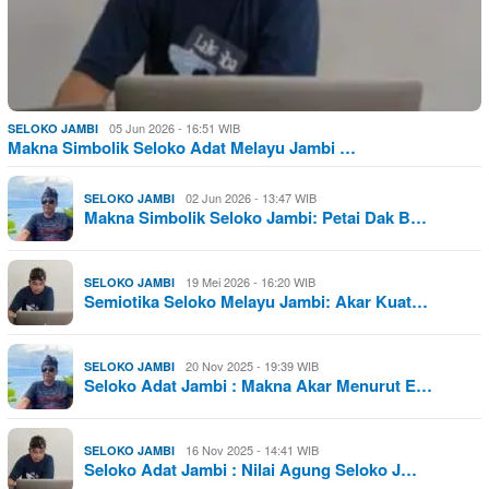
05 Jun 2026 - 16:51 WIB
SELOKO JAMBI
Makna Simbolik Seloko Adat Melayu Jambi …
02 Jun 2026 - 13:47 WIB
SELOKO JAMBI
Makna Simbolik Seloko Jambi: Petai Dak B…
19 Mei 2026 - 16:20 WIB
SELOKO JAMBI
Semiotika Seloko Melayu Jambi: Akar Kuat…
20 Nov 2025 - 19:39 WIB
SELOKO JAMBI
Seloko Adat Jambi : Makna Akar Menurut E…
16 Nov 2025 - 14:41 WIB
SELOKO JAMBI
Seloko Adat Jambi : Nilai Agung Seloko J…