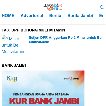
Loncat
Menu
ke
Mobile
HOME
Advertorial
Berita
Berita Jambi
Ent
konten
TAG:
DPR BORONG MULTIVITAMIN
Setjen DPR Anggarkan Rp 2 Miliar untuk Beli
Multivitamin
BANK JAMBI