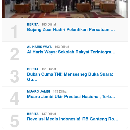
1
183 Dilihat
BERITA
Bujang Zuar Hadiri Pelantikan Persatuan …
2
163 Dilihat
AL HARIS WAYS
Al Haris Ways: Sekolah Rakyat Terintegra…
3
151 Dilihat
BERITA
Bukan Cuma TNI! Mensesneg Buka Suara:
Gu…
4
145 Dilihat
MUARO JAMBI
Muaro Jambi Ukir Prestasi Nasional, Terb…
5
137 Dilihat
BERITA
Revolusi Medis Indonesia! ITB Ganteng Ro…