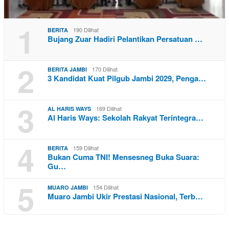
1
190 Dilihat
BERITA
Bujang Zuar Hadiri Pelantikan Persatuan …
2
170 Dilihat
BERITA JAMBI
3 Kandidat Kuat Pilgub Jambi 2029, Penga…
3
169 Dilihat
AL HARIS WAYS
Al Haris Ways: Sekolah Rakyat Terintegra…
4
159 Dilihat
BERITA
Bukan Cuma TNI! Mensesneg Buka Suara:
Gu…
5
154 Dilihat
MUARO JAMBI
Muaro Jambi Ukir Prestasi Nasional, Terb…