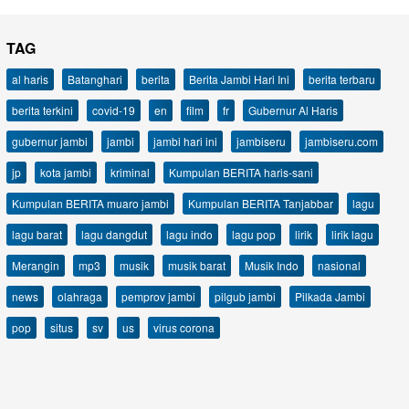
TAG
al haris
Batanghari
berita
Berita Jambi Hari Ini
berita terbaru
berita terkini
covid-19
en
film
fr
Gubernur Al Haris
gubernur jambi
jambi
jambi hari ini
jambiseru
jambiseru.com
jp
kota jambi
kriminal
Kumpulan BERITA haris-sani
Kumpulan BERITA muaro jambi
Kumpulan BERITA Tanjabbar
lagu
lagu barat
lagu dangdut
lagu indo
lagu pop
lirik
lirik lagu
Merangin
mp3
musik
musik barat
Musik Indo
nasional
news
olahraga
pemprov jambi
pilgub jambi
Pilkada Jambi
pop
situs
sv
us
virus corona