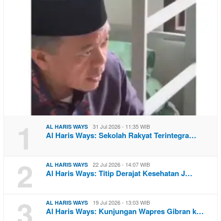
1
31 Jul 2026 - 11:35 WIB
AL HARIS WAYS
Al Haris Ways: Sekolah Rakyat Terintegra…
2
22 Jul 2026 - 14:07 WIB
AL HARIS WAYS
Al Haris Ways: Titip Derajat Kesehatan J…
3
19 Jul 2026 - 13:03 WIB
AL HARIS WAYS
Al Haris Ways: Kunjungan Wapres Gibran k…