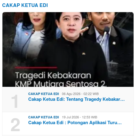
CAKAP KETUA EDI
1
06 Agu 2026 - 02:22 WIB
CAKAP KETUA EDI
Cakap Ketua Edi: Tentang Tragedy Kebakar…
2
19 Jul 2026 - 12:53 WIB
CAKAP KETUA EDI
Cakap Ketua Edi : Potongan Aplikasi Turu…