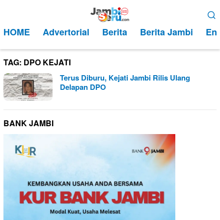
Loncat
Menu
ke
Mobile
HOME
Advertorial
Berita
Berita Jambi
Ent
konten
TAG:
DPO KEJATI
Terus Diburu, Kejati Jambi Rilis Ulang
Delapan DPO
BANK JAMBI