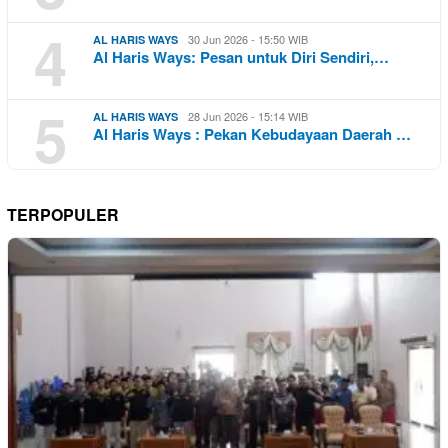
4
30 Jun 2026 - 15:50 WIB
AL HARIS WAYS
Al Haris Ways: Pesan untuk Diri Sendiri,…
5
28 Jun 2026 - 15:14 WIB
AL HARIS WAYS
Al Haris Ways : Pekan Kebudayaan Daerah …
TERPOPULER