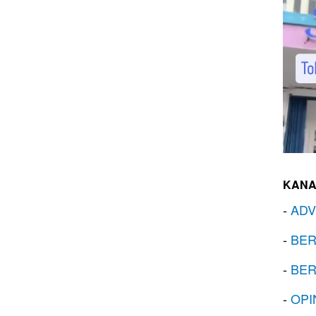
KANA
-
ADV
-
BER
-
BER
-
OPI