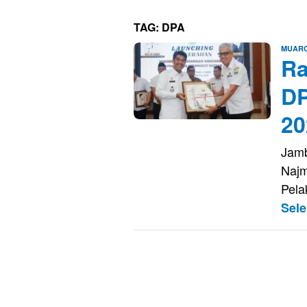
TAG:
DPA
MUARO
Ra
DP
20
Jamb
Najm
Pela
Sel