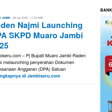
BANK
Rahmadhoni
08 Jan 2025 - 17:23 WIB
 JAMBI
den Najmi Launching
Yusal
A SKPD Muaro Jambi
25
iseru.com – Pj Bupati Muaro Jambi Raden
i melaunching penyerahan Dokumen
ksanaan Anggaran (DPA) Satuan
engkapnya di Jambiseru.com