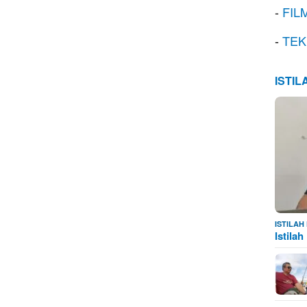
-
FIL
-
TEK
ISTI
ISTILA
Istila