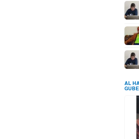
AL H
GUBE