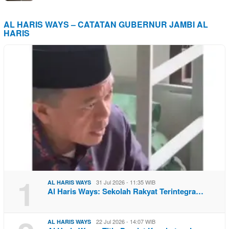
AL HARIS WAYS – CATATAN GUBERNUR JAMBI AL
HARIS
1
31 Jul 2026 - 11:35 WIB
AL HARIS WAYS
Al Haris Ways: Sekolah Rakyat Terintegra…
22 Jul 2026 - 14:07 WIB
AL HARIS WAYS