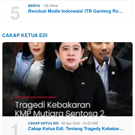
5
136 Dilihat
BERITA
Revolusi Medis Indonesia! ITB Ganteng Ro…
CAKAP KETUA EDI
1
06 Agu 2026 - 02:22 WIB
CAKAP KETUA EDI
Cakap Ketua Edi: Tentang Tragedy Kebakar…