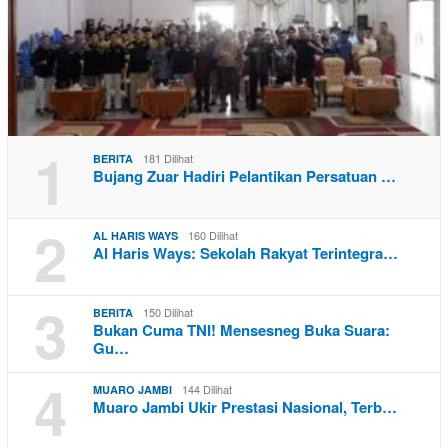
1
181 Dilihat
BERITA
Bujang Zuar Hadiri Pelantikan Persatuan …
2
160 Dilihat
AL HARIS WAYS
Al Haris Ways: Sekolah Rakyat Terintegra…
3
150 Dilihat
BERITA
Bukan Cuma TNI! Mensesneg Buka Suara:
Gu…
4
144 Dilihat
MUARO JAMBI
Muaro Jambi Ukir Prestasi Nasional, Terb…