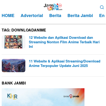
Loncat
Menu
ke
Mobile
HOME
Advertorial
Berita
Berita Jambi
Ent
konten
TAG:
DOWNLOADANIME
12 Website dan Aplikasi Download dan
Streaming Nonton Film Anime Terbaik Hari
Ini
11 Website & Aplikasi Streaming/Download
Anime Terpopuler Update Juni 2025
BANK JAMBI