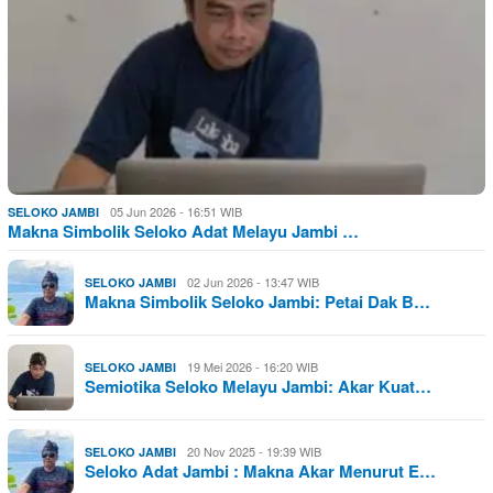
05 Jun 2026 - 16:51 WIB
SELOKO JAMBI
Makna Simbolik Seloko Adat Melayu Jambi …
02 Jun 2026 - 13:47 WIB
SELOKO JAMBI
Makna Simbolik Seloko Jambi: Petai Dak B…
19 Mei 2026 - 16:20 WIB
SELOKO JAMBI
Semiotika Seloko Melayu Jambi: Akar Kuat…
20 Nov 2025 - 19:39 WIB
SELOKO JAMBI
Seloko Adat Jambi : Makna Akar Menurut E…