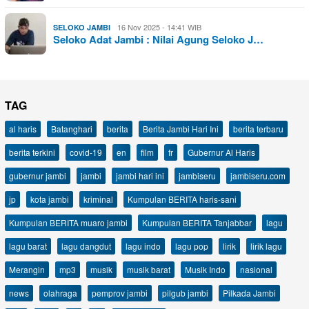
16 Nov 2025 - 14:41 WIB
SELOKO JAMBI
Seloko Adat Jambi : Nilai Agung Seloko J…
TAG
al haris
Batanghari
berita
Berita Jambi Hari Ini
berita terbaru
berita terkini
covid-19
en
film
fr
Gubernur Al Haris
gubernur jambi
jambi
jambi hari ini
jambiseru
jambiseru.com
jp
kota jambi
kriminal
Kumpulan BERITA haris-sani
Kumpulan BERITA muaro jambi
Kumpulan BERITA Tanjabbar
lagu
lagu barat
lagu dangdut
lagu indo
lagu pop
lirik
lirik lagu
Merangin
mp3
musik
musik barat
Musik Indo
nasional
news
olahraga
pemprov jambi
pilgub jambi
Pilkada Jambi