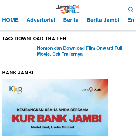
Loncat
Menu
ke
Mobile
HOME
Advertorial
Berita
Berita Jambi
Ent
konten
TAG:
DOWNLOAD TRAILER
Nonton dan Download Film Onward Full
Movie, Cek Trailernya
BANK JAMBI