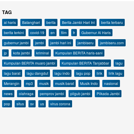
TAG
al haris
Batanghari
berita
Berita Jambi Hari Ini
berita terbaru
berita terkini
covid-19
en
film
fr
Gubernur Al Haris
gubernur jambi
jambi
jambi hari ini
jambiseru
jambiseru.com
jp
kota jambi
kriminal
Kumpulan BERITA haris-sani
Kumpulan BERITA muaro jambi
Kumpulan BERITA Tanjabbar
lagu
lagu barat
lagu dangdut
lagu indo
lagu pop
lirik
lirik lagu
Merangin
mp3
musik
musik barat
Musik Indo
nasional
news
olahraga
pemprov jambi
pilgub jambi
Pilkada Jambi
pop
situs
sv
us
virus corona