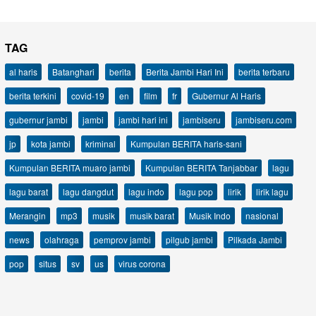
TAG
al haris
Batanghari
berita
Berita Jambi Hari Ini
berita terbaru
berita terkini
covid-19
en
film
fr
Gubernur Al Haris
gubernur jambi
jambi
jambi hari ini
jambiseru
jambiseru.com
jp
kota jambi
kriminal
Kumpulan BERITA haris-sani
Kumpulan BERITA muaro jambi
Kumpulan BERITA Tanjabbar
lagu
lagu barat
lagu dangdut
lagu indo
lagu pop
lirik
lirik lagu
Merangin
mp3
musik
musik barat
Musik Indo
nasional
news
olahraga
pemprov jambi
pilgub jambi
Pilkada Jambi
pop
situs
sv
us
virus corona