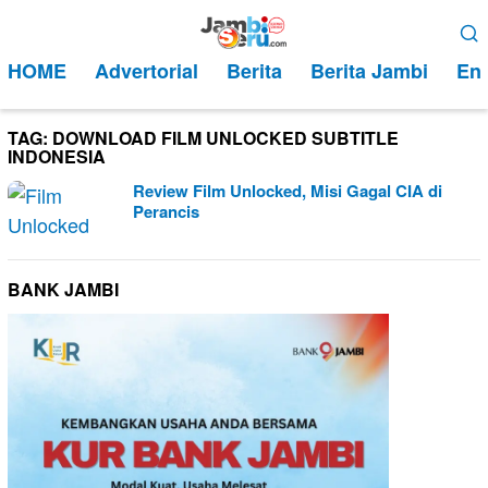
Loncat
Menu
ke
Mobile
HOME
Advertorial
Berita
Berita Jambi
Ent
konten
TAG:
DOWNLOAD FILM UNLOCKED SUBTITLE
INDONESIA
Review Film Unlocked, Misi Gagal CIA di
Perancis
BANK JAMBI