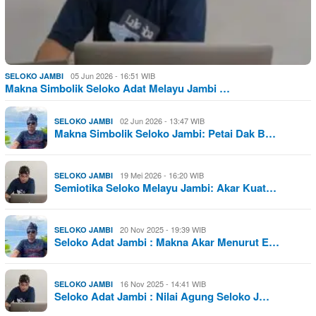
05 Jun 2026 - 16:51 WIB
SELOKO JAMBI
Makna Simbolik Seloko Adat Melayu Jambi …
02 Jun 2026 - 13:47 WIB
SELOKO JAMBI
Makna Simbolik Seloko Jambi: Petai Dak B…
19 Mei 2026 - 16:20 WIB
SELOKO JAMBI
Semiotika Seloko Melayu Jambi: Akar Kuat…
20 Nov 2025 - 19:39 WIB
SELOKO JAMBI
Seloko Adat Jambi : Makna Akar Menurut E…
16 Nov 2025 - 14:41 WIB
SELOKO JAMBI
Seloko Adat Jambi : Nilai Agung Seloko J…