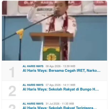
1
08 Agu 2026 - 13:39 WIB
AL HARIS WAYS
Al Haris Ways: Bersama Cegah IRET, Narko…
2
07 Agu 2026 - 14:11 WIB
AL HARIS WAYS
Al Haris Ways: Sekolah Rakyat di Bungo H…
3
31 Jul 2026 - 11:35 WIB
AL HARIS WAYS
Al Haris Ways: Sekolah Rakyat Terintegra…