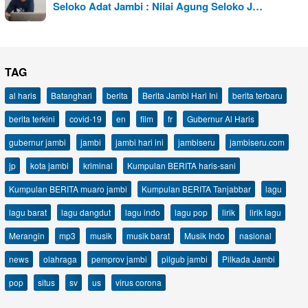
Seloko Adat Jambi : Nilai Agung Seloko J…
TAG
al haris
Batanghari
berita
Berita Jambi Hari Ini
berita terbaru
berita terkini
covid-19
en
film
fr
Gubernur Al Haris
gubernur jambi
jambi
jambi hari ini
jambiseru
jambiseru.com
jp
kota jambi
kriminal
Kumpulan BERITA haris-sani
Kumpulan BERITA muaro jambi
Kumpulan BERITA Tanjabbar
lagu
lagu barat
lagu dangdut
lagu indo
lagu pop
lirik
lirik lagu
Merangin
mp3
musik
musik barat
Musik Indo
nasional
news
olahraga
pemprov jambi
pilgub jambi
Pilkada Jambi
pop
situs
sv
us
virus corona