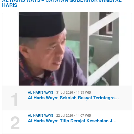
HARIS
1
31 Jul 2026 - 11:35 WIB
AL HARIS WAYS
Al Haris Ways: Sekolah Rakyat Terintegra…
2
22 Jul 2026 - 14:07 WIB
AL HARIS WAYS
Al Haris Ways: Titip Derajat Kesehatan J…