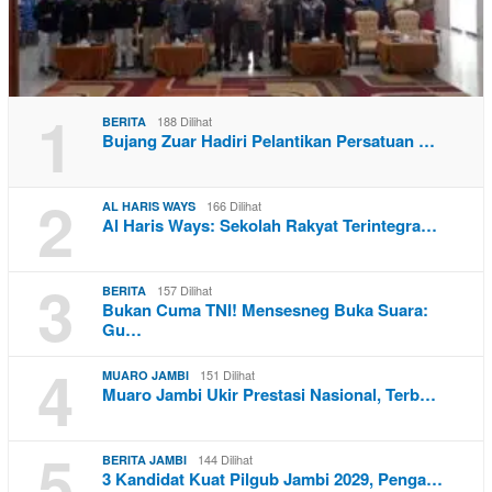
1
188 Dilihat
BERITA
Bujang Zuar Hadiri Pelantikan Persatuan …
2
166 Dilihat
AL HARIS WAYS
Al Haris Ways: Sekolah Rakyat Terintegra…
3
157 Dilihat
BERITA
Bukan Cuma TNI! Mensesneg Buka Suara:
Gu…
4
151 Dilihat
MUARO JAMBI
Muaro Jambi Ukir Prestasi Nasional, Terb…
5
144 Dilihat
BERITA JAMBI
3 Kandidat Kuat Pilgub Jambi 2029, Penga…