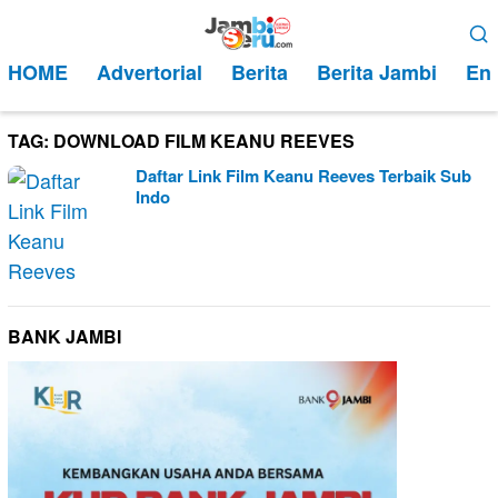
Loncat
Menu
ke
Mobile
HOME
Advertorial
Berita
Berita Jambi
Ent
konten
TAG:
DOWNLOAD FILM KEANU REEVES
Daftar Link Film Keanu Reeves Terbaik Sub
Indo
BANK JAMBI