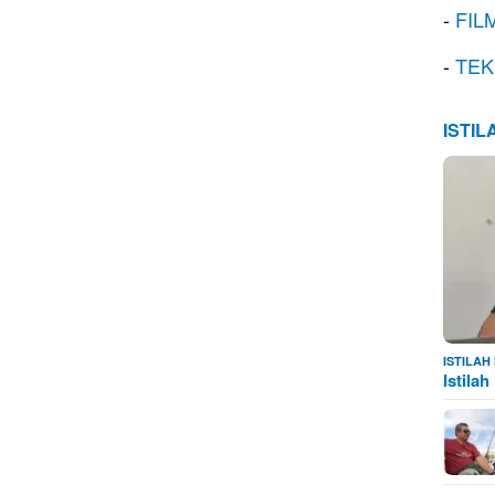
-
FIL
-
TEK
ISTI
ISTILA
Istila