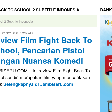
CK TO SCHOOL 2 SUBTITLE INDONESIA
BANK
ol 2 Subtitle Indonesia
Evo
25 Nov 2020 - 15:46 WIB
view Film Fight Back To
Kusnady
hool, Pencarian Pistol
ngan Nuansa Komedi
ISERU.COM – Ini review Film Fight Back To
ol sendiri merupakan film yang menceritakan
ok
Selengkapnya di Jambiseru.com