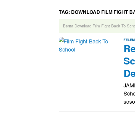
TAG:
DOWNLOAD FILM FIGHT BA
Berita Download Film Fight Back To Scho
FELEM
Re
Sc
De
JAMB
Scho
sos