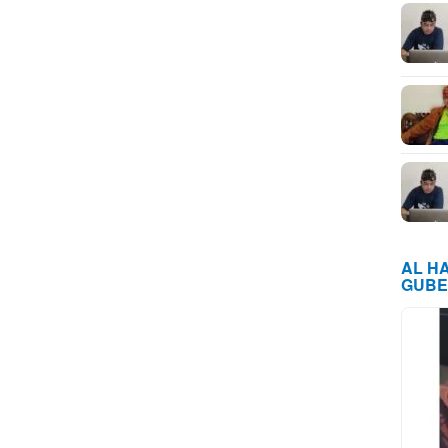
AL H
GUBE