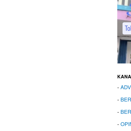
KANA
-
ADV
-
BER
-
BER
-
OPI