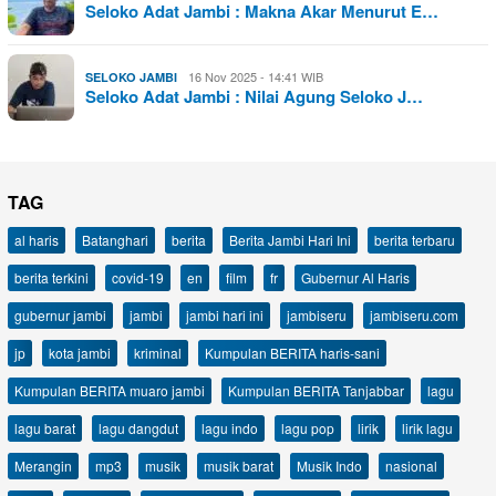
Seloko Adat Jambi : Makna Akar Menurut E…
16 Nov 2025 - 14:41 WIB
SELOKO JAMBI
Seloko Adat Jambi : Nilai Agung Seloko J…
TAG
al haris
Batanghari
berita
Berita Jambi Hari Ini
berita terbaru
berita terkini
covid-19
en
film
fr
Gubernur Al Haris
gubernur jambi
jambi
jambi hari ini
jambiseru
jambiseru.com
jp
kota jambi
kriminal
Kumpulan BERITA haris-sani
Kumpulan BERITA muaro jambi
Kumpulan BERITA Tanjabbar
lagu
lagu barat
lagu dangdut
lagu indo
lagu pop
lirik
lirik lagu
Merangin
mp3
musik
musik barat
Musik Indo
nasional