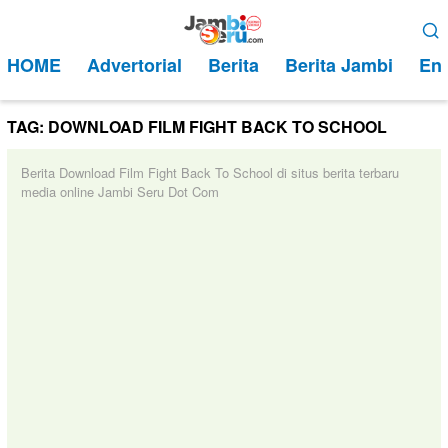
Loncat
Menu
ke
Mobile
HOME
Advertorial
Berita
Berita Jambi
Ent
konten
TAG:
DOWNLOAD FILM FIGHT BACK TO SCHOOL
Berita Download Film Fight Back To School di situs berita terbaru
media online Jambi Seru Dot Com