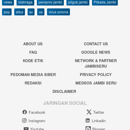
news
olahraga
pemprov jambi
pilgub jambi
Pilkada Jambi
pop
situs
sv
us
virus corona
ABOUT US
CONTACT US
FAQ
GOOGLE NEWS
KODE ETIK
NETWORK & PARTNER
JAMBISERU
PEDOMAN MEDIA SIBER
PRIVACY POLICY
REDAKSI
MEDSOS JAMBI SERU
DISCLAIMER
JARINGAN SOCIAL
Facebook
Twitter
Instagram
Linkedin
Youtube
Blogger