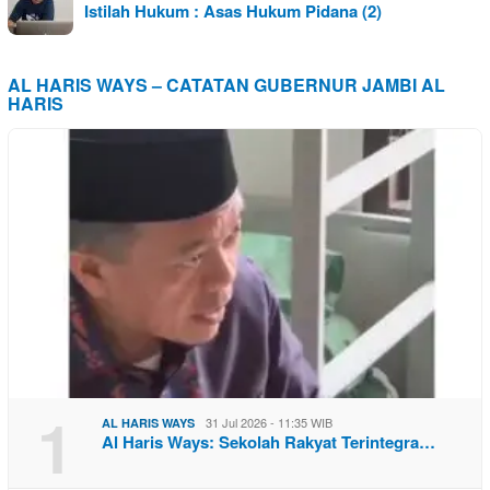
Istilah Hukum : Asas Hukum Pidana (2)
AL HARIS WAYS – CATATAN GUBERNUR JAMBI AL
HARIS
1
31 Jul 2026 - 11:35 WIB
AL HARIS WAYS
Al Haris Ways: Sekolah Rakyat Terintegra…