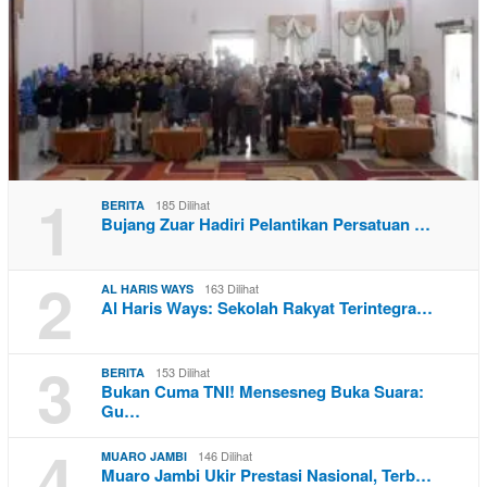
1
185 Dilihat
BERITA
Bujang Zuar Hadiri Pelantikan Persatuan …
2
163 Dilihat
AL HARIS WAYS
Al Haris Ways: Sekolah Rakyat Terintegra…
3
153 Dilihat
BERITA
Bukan Cuma TNI! Mensesneg Buka Suara:
Gu…
4
146 Dilihat
MUARO JAMBI
Muaro Jambi Ukir Prestasi Nasional, Terb…