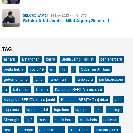
16 Nov 2025 - 14:41 WIB
SELOKO JAMBI
Seloko Adat Jambi : Nilai Agung Seloko J…
TAG
al haris
Batanghari
berita
Berita Jambi Hari Ini
berita terbaru
berita terkini
covid-19
en
film
fr
Gubernur Al Haris
gubernur jambi
jambi
jambi hari ini
jambiseru
jambiseru.com
jp
kota jambi
kriminal
Kumpulan BERITA haris-sani
Kumpulan BERITA muaro jambi
Kumpulan BERITA Tanjabbar
lagu
lagu barat
lagu dangdut
lagu indo
lagu pop
lirik
lirik lagu
Merangin
mp3
musik
musik barat
Musik Indo
nasional
news
olahraga
pemprov jambi
pilgub jambi
Pilkada Jambi