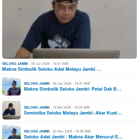
05 Jun 2026 - 16:51 WIB
SELOKO JAMBI
Makna Simbolik Seloko Adat Melayu Jambi …
02 Jun 2026 - 13:47 WIB
SELOKO JAMBI
Makna Simbolik Seloko Jambi: Petai Dak B…
19 Mei 2026 - 16:20 WIB
SELOKO JAMBI
Semiotika Seloko Melayu Jambi: Akar Kuat…
20 Nov 2025 - 19:39 WIB
SELOKO JAMBI
Seloko Adat Jambi : Makna Akar Menurut E…