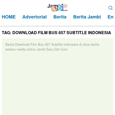
Loncat
Menu
ke
Mobile
HOME
Advertorial
Berita
Berita Jambi
Ent
konten
TAG:
DOWNLOAD FILM BUS 657 SUBTITLE INDONESIA
Berita Download Film Bus 657 Subtitle Indonesia di situs berita
terbaru media online Jambi Seru Dot Com