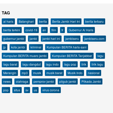
TAG
al haris
Batanghari
berita
Berita Jambi Hari Ini
berita terbaru
berita terkini
covid-19
en
film
fr
Gubernur Al Haris
gubernur jambi
jambi
jambi hari ini
jambiseru
jambiseru.com
jp
kota jambi
kriminal
Kumpulan BERITA haris-sani
Kumpulan BERITA muaro jambi
Kumpulan BERITA Tanjabbar
lagu
lagu barat
lagu dangdut
lagu indo
lagu pop
lirik
lirik lagu
Merangin
mp3
musik
musik barat
Musik Indo
nasional
news
olahraga
pemprov jambi
pilgub jambi
Pilkada Jambi
pop
situs
sv
us
virus corona