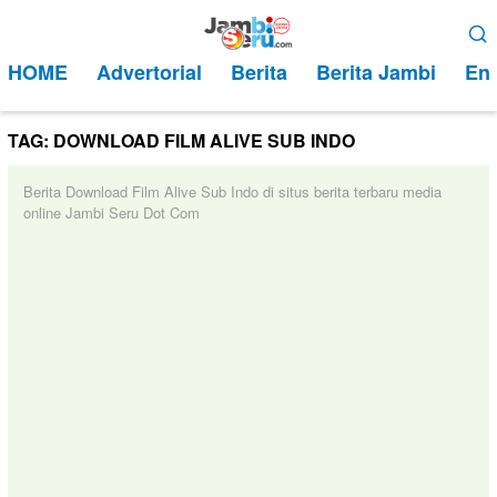
Loncat
Menu
ke
Mobile
HOME
Advertorial
Berita
Berita Jambi
Ent
konten
TAG:
DOWNLOAD FILM ALIVE SUB INDO
Berita Download Film Alive Sub Indo di situs berita terbaru media
online Jambi Seru Dot Com