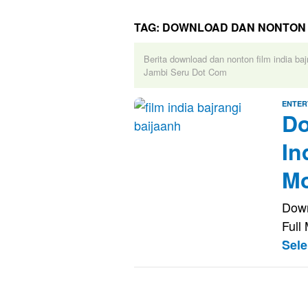
TAG:
DOWNLOAD DAN NONTON F
Berita download dan nonton film india baj
Jambi Seru Dot Com
ENTER
Do
In
Mo
Down
Full
Sel