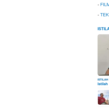
-
FIL
-
TEK
ISTI
ISTILA
Istila