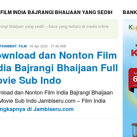
ILM INDIA BAJRANGI BHAIJAAN YANG SEDIH
BANK
rangi bhaijaan yang sedih – baca yang terbaru di media online
,
Evo
05 Apr 2020 - 07:46 WIB
TAINMENT
FILM
wnload dan Nonton Film
Kusnady
dia Bajrangi Bhaijaan Full
vie Sub Indo
load dan Nonton Film India Bajrangi Bhaijaan
 Movie Sub Indo Jambiseru.com – Film India
engkapnya di Jambiseru.com