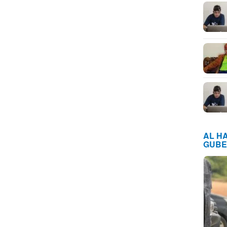
AL H
GUBE