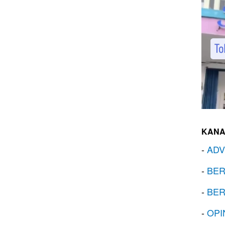
KANA
-
ADV
-
BER
-
BER
-
OPI