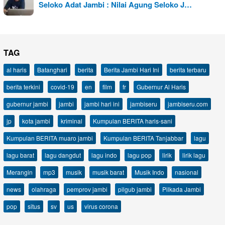
Seloko Adat Jambi : Nilai Agung Seloko J…
TAG
al haris
Batanghari
berita
Berita Jambi Hari Ini
berita terbaru
berita terkini
covid-19
en
film
fr
Gubernur Al Haris
gubernur jambi
jambi
jambi hari ini
jambiseru
jambiseru.com
jp
kota jambi
kriminal
Kumpulan BERITA haris-sani
Kumpulan BERITA muaro jambi
Kumpulan BERITA Tanjabbar
lagu
lagu barat
lagu dangdut
lagu indo
lagu pop
lirik
lirik lagu
Merangin
mp3
musik
musik barat
Musik Indo
nasional
news
olahraga
pemprov jambi
pilgub jambi
Pilkada Jambi
pop
situs
sv
us
virus corona