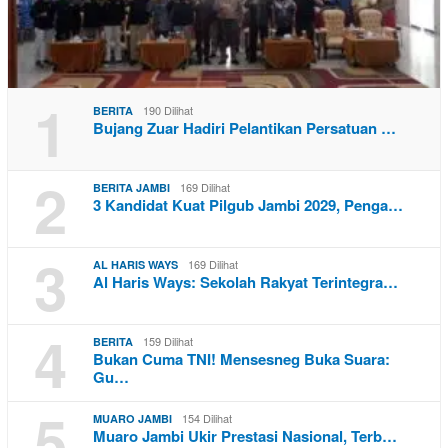
1
190 Dilihat
BERITA
Bujang Zuar Hadiri Pelantikan Persatuan …
2
169 Dilihat
BERITA JAMBI
3 Kandidat Kuat Pilgub Jambi 2029, Penga…
3
169 Dilihat
AL HARIS WAYS
Al Haris Ways: Sekolah Rakyat Terintegra…
4
159 Dilihat
BERITA
Bukan Cuma TNI! Mensesneg Buka Suara:
Gu…
5
154 Dilihat
MUARO JAMBI
Muaro Jambi Ukir Prestasi Nasional, Terb…