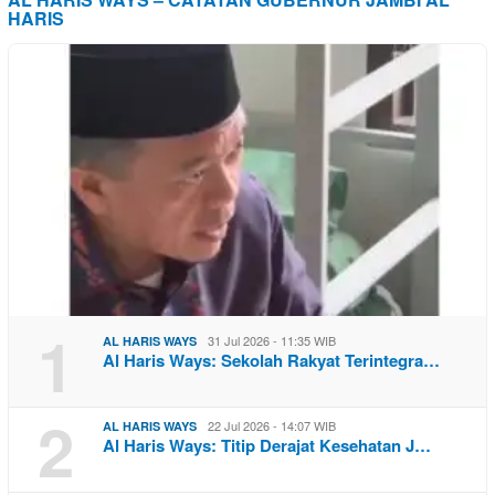
HARIS
1
31 Jul 2026 - 11:35 WIB
AL HARIS WAYS
Al Haris Ways: Sekolah Rakyat Terintegra…
2
22 Jul 2026 - 14:07 WIB
AL HARIS WAYS
Al Haris Ways: Titip Derajat Kesehatan J…