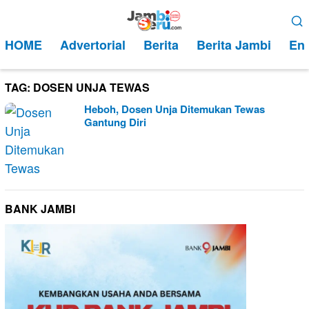
Loncat
Menu
ke
Mobile
HOME
Advertorial
Berita
Berita Jambi
Ent
konten
TAG:
DOSEN UNJA TEWAS
Heboh, Dosen Unja Ditemukan Tewas
Gantung Diri
BANK JAMBI