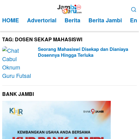
Loncat
Menu
ke
Mobile
HOME
Advertorial
Berita
Berita Jambi
Ent
konten
TAG:
DOSEN SEKAP MAHASISWI
Seorang Mahasiswi Disekap dan Dianiaya
Dosennya Hingga Terluka
BANK JAMBI