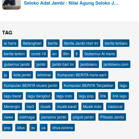
Seloko Adat Jambi : Nilai Agung Seloko J…
TAG
al haris
Batanghari
berita
Berita Jambi Hari Ini
berita terbaru
berita terkini
covid-19
en
film
fr
Gubernur Al Haris
gubernur jambi
jambi
jambi hari ini
jambiseru
jambiseru.com
jp
kota jambi
kriminal
Kumpulan BERITA haris-sani
Kumpulan BERITA muaro jambi
Kumpulan BERITA Tanjabbar
lagu
lagu barat
lagu dangdut
lagu indo
lagu pop
lirik
lirik lagu
Merangin
mp3
musik
musik barat
Musik Indo
nasional
news
olahraga
pemprov jambi
pilgub jambi
Pilkada Jambi
pop
situs
sv
us
virus corona