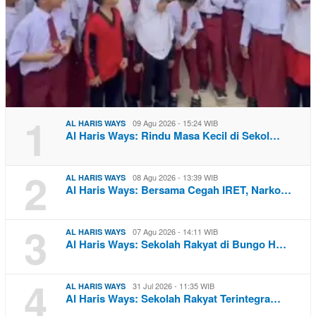
1
09 Agu 2026 - 15:24 WIB
AL HARIS WAYS
Al Haris Ways: Rindu Masa Kecil di Sekol…
2
08 Agu 2026 - 13:39 WIB
AL HARIS WAYS
Al Haris Ways: Bersama Cegah IRET, Narko…
3
07 Agu 2026 - 14:11 WIB
AL HARIS WAYS
Al Haris Ways: Sekolah Rakyat di Bungo H…
4
31 Jul 2026 - 11:35 WIB
AL HARIS WAYS
Al Haris Ways: Sekolah Rakyat Terintegra…