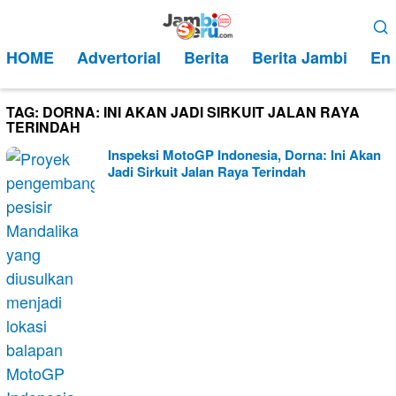
Loncat
Menu
ke
Mobile
HOME
Advertorial
Berita
Berita Jambi
Ent
konten
TAG:
DORNA: INI AKAN JADI SIRKUIT JALAN RAYA
TERINDAH
Inspeksi MotoGP Indonesia, Dorna: Ini Akan
Jadi Sirkuit Jalan Raya Terindah