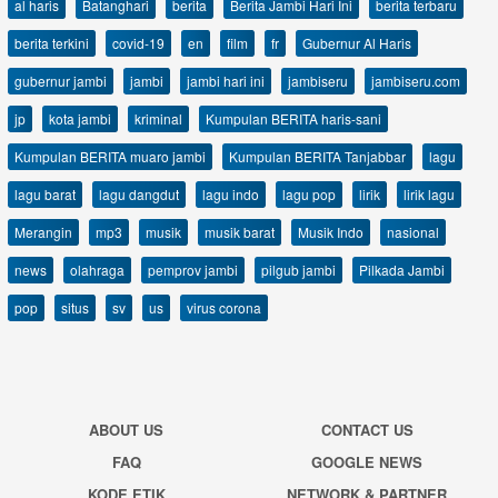
al haris
Batanghari
berita
Berita Jambi Hari Ini
berita terbaru
berita terkini
covid-19
en
film
fr
Gubernur Al Haris
gubernur jambi
jambi
jambi hari ini
jambiseru
jambiseru.com
jp
kota jambi
kriminal
Kumpulan BERITA haris-sani
Kumpulan BERITA muaro jambi
Kumpulan BERITA Tanjabbar
lagu
lagu barat
lagu dangdut
lagu indo
lagu pop
lirik
lirik lagu
Merangin
mp3
musik
musik barat
Musik Indo
nasional
news
olahraga
pemprov jambi
pilgub jambi
Pilkada Jambi
pop
situs
sv
us
virus corona
ABOUT US
CONTACT US
FAQ
GOOGLE NEWS
KODE ETIK
NETWORK & PARTNER