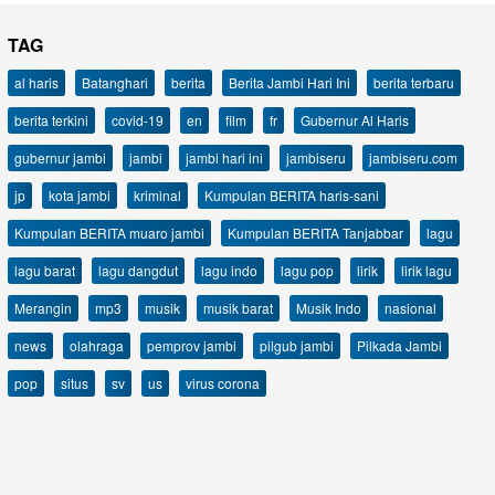
TAG
al haris
Batanghari
berita
Berita Jambi Hari Ini
berita terbaru
berita terkini
covid-19
en
film
fr
Gubernur Al Haris
gubernur jambi
jambi
jambi hari ini
jambiseru
jambiseru.com
jp
kota jambi
kriminal
Kumpulan BERITA haris-sani
Kumpulan BERITA muaro jambi
Kumpulan BERITA Tanjabbar
lagu
lagu barat
lagu dangdut
lagu indo
lagu pop
lirik
lirik lagu
Merangin
mp3
musik
musik barat
Musik Indo
nasional
news
olahraga
pemprov jambi
pilgub jambi
Pilkada Jambi
pop
situs
sv
us
virus corona