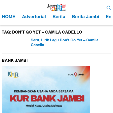
Loncat
Menu
ke
Mobile
HOME
Advertorial
Berita
Berita Jambi
Ent
konten
TAG:
DON’T GO YET – CAMILA CABELLO
Seru, Lirik Lagu Don’t Go Yet – Camila
Cabello
BANK JAMBI