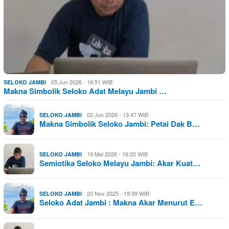
05 Jun 2026 - 16:51 WIB
SELOKO JAMBI
Makna Simbolik Seloko Adat Melayu Jambi …
02 Jun 2026 - 13:47 WIB
SELOKO JAMBI
Makna Simbolik Seloko Jambi: Petai Dak B…
19 Mei 2026 - 16:20 WIB
SELOKO JAMBI
Semiotika Seloko Melayu Jambi: Akar Kuat…
20 Nov 2025 - 19:39 WIB
SELOKO JAMBI
Seloko Adat Jambi : Makna Akar Menurut E…