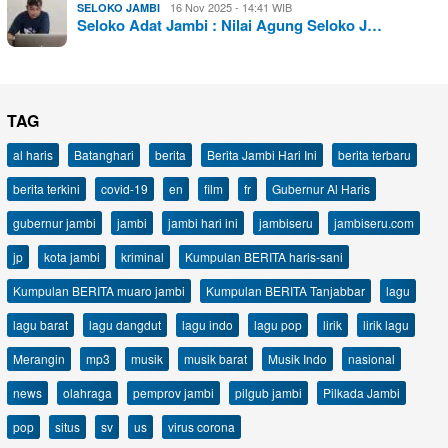
16 Nov 2025 - 14:41 WIB
SELOKO JAMBI
Seloko Adat Jambi : Nilai Agung Seloko J…
TAG
al haris
Batanghari
berita
Berita Jambi Hari Ini
berita terbaru
berita terkini
covid-19
en
film
fr
Gubernur Al Haris
gubernur jambi
jambi
jambi hari ini
jambiseru
jambiseru.com
jp
kota jambi
kriminal
Kumpulan BERITA haris-sani
Kumpulan BERITA muaro jambi
Kumpulan BERITA Tanjabbar
lagu
lagu barat
lagu dangdut
lagu indo
lagu pop
lirik
lirik lagu
Merangin
mp3
musik
musik barat
Musik Indo
nasional
news
olahraga
pemprov jambi
pilgub jambi
Pilkada Jambi
pop
situs
sv
us
virus corona