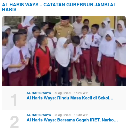
AL HARIS WAYS – CATATAN GUBERNUR JAMBI AL
HARIS
1
09 Agu 2026 - 15:24 WIB
AL HARIS WAYS
Al Haris Ways: Rindu Masa Kecil di Sekol…
2
08 Agu 2026 - 13:39 WIB
AL HARIS WAYS
Al Haris Ways: Bersama Cegah IRET, Narko…