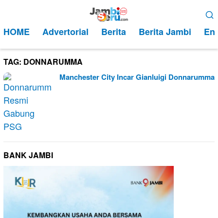
Loncat
Menu
ke
Mobile
HOME
Advertorial
Berita
Berita Jambi
Ent
konten
TAG:
DONNARUMMA
Manchester City Incar Gianluigi Donnarumma
BANK JAMBI