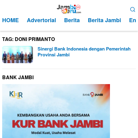
Loncat
Menu
ke
Mobile
HOME
Advertorial
Berita
Berita Jambi
Ent
konten
TAG:
DONI PRIMANTO
Sinergi Bank Indonesia dengan Pemerintah
Provinsi Jambi
BANK JAMBI