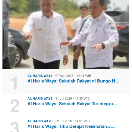
1
07 Agu 2026 - 14:11 WIB
AL HARIS WAYS
Al Haris Ways: Sekolah Rakyat di Bungo H…
2
31 Jul 2026 - 11:35 WIB
AL HARIS WAYS
Al Haris Ways: Sekolah Rakyat Terintegra…
3
22 Jul 2026 - 14:07 WIB
AL HARIS WAYS
Al Haris Ways: Titip Derajat Kesehatan J…