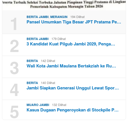
1
,
194 Dilihat
BERITA JAMBI
MERANGIN
Pansel Umumkan Tiga Besar JPT Pratama Pe…
2
179 Dilihat
BERITA JAMBI
3 Kandidat Kuat Pilgub Jambi 2029, Penga…
3
142 Dilihat
BERITA
Wali Kota Jambi Maulana Bertakziah ke Ru…
4
140 Dilihat
BERITA
Jambi Siapkan Generasi Unggul Lewat Spor…
5
132 Dilihat
MUARO JAMBI
Kasus Dugaan Pengeroyokan di Stockpile P…