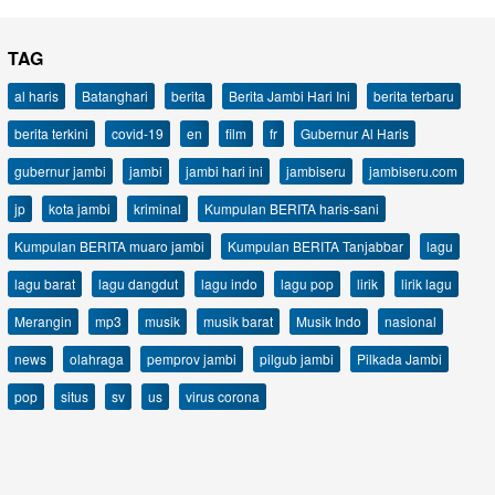
TAG
al haris
Batanghari
berita
Berita Jambi Hari Ini
berita terbaru
berita terkini
covid-19
en
film
fr
Gubernur Al Haris
gubernur jambi
jambi
jambi hari ini
jambiseru
jambiseru.com
jp
kota jambi
kriminal
Kumpulan BERITA haris-sani
Kumpulan BERITA muaro jambi
Kumpulan BERITA Tanjabbar
lagu
lagu barat
lagu dangdut
lagu indo
lagu pop
lirik
lirik lagu
Merangin
mp3
musik
musik barat
Musik Indo
nasional
news
olahraga
pemprov jambi
pilgub jambi
Pilkada Jambi
pop
situs
sv
us
virus corona