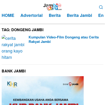
Loncat
Menu
ke
Mobile
HOME
Advertorial
Berita
Berita Jambi
Ent
konten
TAG:
DONGENG JAMBI
Kumpulan Video-Film Dongeng atau Cerita
Rakyat Jambi
BANK JAMBI