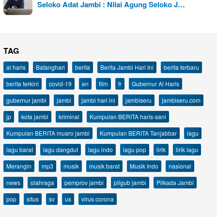
Seloko Adat Jambi : Nilai Agung Seloko J…
TAG
al haris
Batanghari
berita
Berita Jambi Hari Ini
berita terbaru
berita terkini
covid-19
en
film
fr
Gubernur Al Haris
gubernur jambi
jambi
jambi hari ini
jambiseru
jambiseru.com
jp
kota jambi
kriminal
Kumpulan BERITA haris-sani
Kumpulan BERITA muaro jambi
Kumpulan BERITA Tanjabbar
lagu
lagu barat
lagu dangdut
lagu indo
lagu pop
lirik
lirik lagu
Merangin
mp3
musik
musik barat
Musik Indo
nasional
news
olahraga
pemprov jambi
pilgub jambi
Pilkada Jambi
pop
situs
sv
us
virus corona