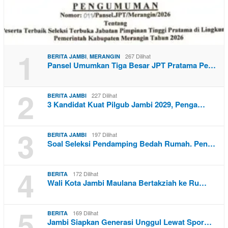
1
,
267 Dilihat
BERITA JAMBI
MERANGIN
Pansel Umumkan Tiga Besar JPT Pratama Pe…
2
227 Dilihat
BERITA JAMBI
3 Kandidat Kuat Pilgub Jambi 2029, Penga…
3
197 Dilihat
BERITA JAMBI
Soal Seleksi Pendamping Bedah Rumah. Pen…
4
172 Dilihat
BERITA
Wali Kota Jambi Maulana Bertakziah ke Ru…
5
169 Dilihat
BERITA
Jambi Siapkan Generasi Unggul Lewat Spor…