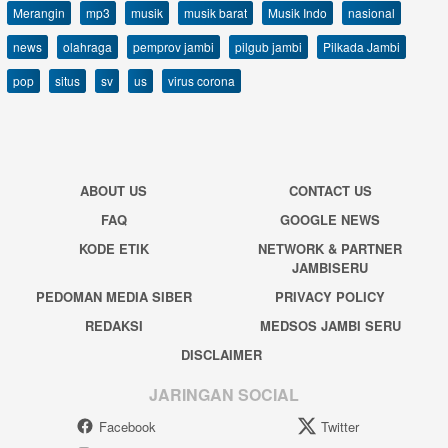
Merangin
mp3
musik
musik barat
Musik Indo
nasional
news
olahraga
pemprov jambi
pilgub jambi
Pilkada Jambi
pop
situs
sv
us
virus corona
ABOUT US
CONTACT US
FAQ
GOOGLE NEWS
KODE ETIK
NETWORK & PARTNER
JAMBISERU
PEDOMAN MEDIA SIBER
PRIVACY POLICY
REDAKSI
MEDSOS JAMBI SERU
DISCLAIMER
JARINGAN SOCIAL
Facebook
Twitter