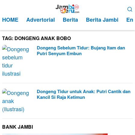
Loncat
Menu
ke
Mobile
HOME
Advertorial
Berita
Berita Jambi
Ent
konten
TAG:
DONGENG ANAK BOBO
Dongeng Sebelum Tidur: Bujang Itam dan
Putri Senyum Embun
Dongeng Tidur untuk Anak: Putri Cantik dan
Kancil Si Raja Ketimun
BANK JAMBI