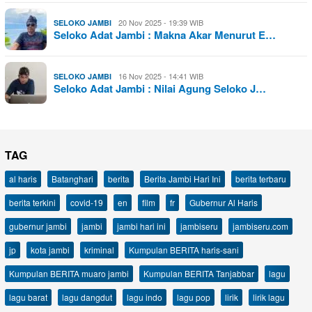
20 Nov 2025 - 19:39 WIB
SELOKO JAMBI
Seloko Adat Jambi : Makna Akar Menurut E…
16 Nov 2025 - 14:41 WIB
SELOKO JAMBI
Seloko Adat Jambi : Nilai Agung Seloko J…
TAG
al haris
Batanghari
berita
Berita Jambi Hari Ini
berita terbaru
berita terkini
covid-19
en
film
fr
Gubernur Al Haris
gubernur jambi
jambi
jambi hari ini
jambiseru
jambiseru.com
jp
kota jambi
kriminal
Kumpulan BERITA haris-sani
Kumpulan BERITA muaro jambi
Kumpulan BERITA Tanjabbar
lagu
lagu barat
lagu dangdut
lagu indo
lagu pop
lirik
lirik lagu