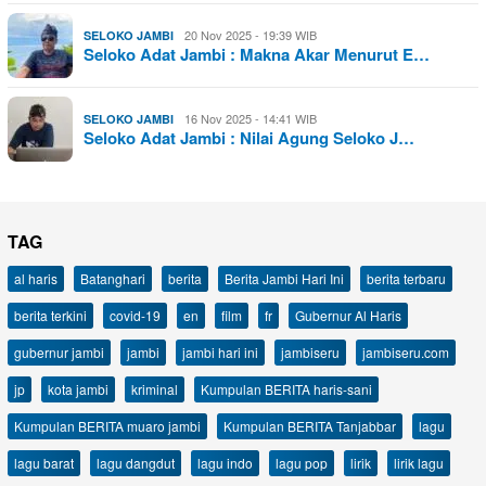
20 Nov 2025 - 19:39 WIB
SELOKO JAMBI
Seloko Adat Jambi : Makna Akar Menurut E…
16 Nov 2025 - 14:41 WIB
SELOKO JAMBI
Seloko Adat Jambi : Nilai Agung Seloko J…
TAG
al haris
Batanghari
berita
Berita Jambi Hari Ini
berita terbaru
berita terkini
covid-19
en
film
fr
Gubernur Al Haris
gubernur jambi
jambi
jambi hari ini
jambiseru
jambiseru.com
jp
kota jambi
kriminal
Kumpulan BERITA haris-sani
Kumpulan BERITA muaro jambi
Kumpulan BERITA Tanjabbar
lagu
lagu barat
lagu dangdut
lagu indo
lagu pop
lirik
lirik lagu