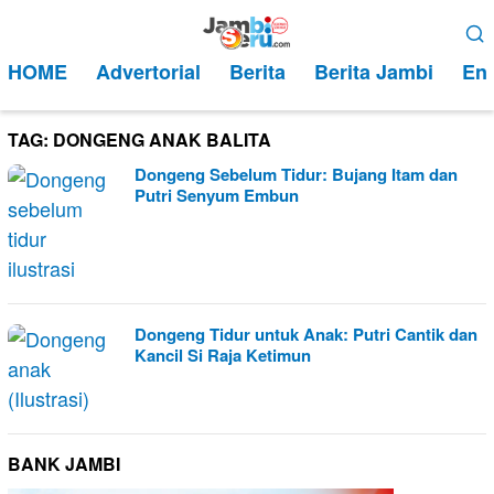
Loncat
Menu
ke
Mobile
HOME
Advertorial
Berita
Berita Jambi
Ent
konten
TAG:
DONGENG ANAK BALITA
Dongeng Sebelum Tidur: Bujang Itam dan
Putri Senyum Embun
Dongeng Tidur untuk Anak: Putri Cantik dan
Kancil Si Raja Ketimun
BANK JAMBI