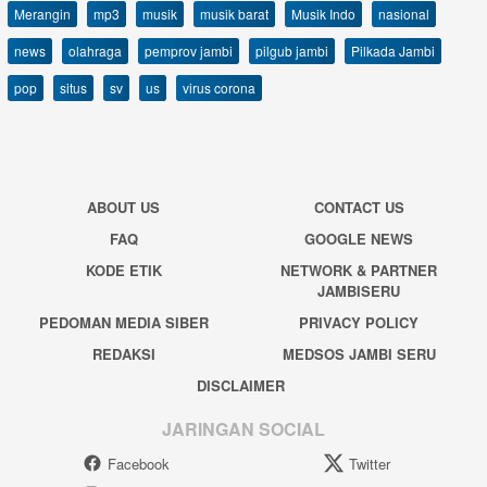
Merangin
mp3
musik
musik barat
Musik Indo
nasional
news
olahraga
pemprov jambi
pilgub jambi
Pilkada Jambi
pop
situs
sv
us
virus corona
ABOUT US
CONTACT US
FAQ
GOOGLE NEWS
KODE ETIK
NETWORK & PARTNER
JAMBISERU
PEDOMAN MEDIA SIBER
PRIVACY POLICY
REDAKSI
MEDSOS JAMBI SERU
DISCLAIMER
JARINGAN SOCIAL
Facebook
Twitter