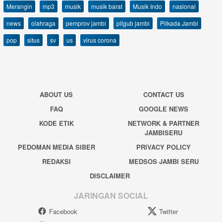
Merangin
mp3
musik
musik barat
Musik Indo
nasional
news
olahraga
pemprov jambi
pilgub jambi
Pilkada Jambi
pop
situs
sv
us
virus corona
ABOUT US
CONTACT US
FAQ
GOOGLE NEWS
KODE ETIK
NETWORK & PARTNER
JAMBISERU
PEDOMAN MEDIA SIBER
PRIVACY POLICY
REDAKSI
MEDSOS JAMBI SERU
DISCLAIMER
JARINGAN SOCIAL
Facebook
Twitter