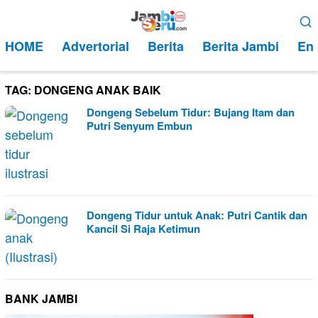
Loncat
Menu
ke
Mobile
HOME
Advertorial
Berita
Berita Jambi
Ent
konten
TAG:
DONGENG ANAK BAIK
Dongeng Sebelum Tidur: Bujang Itam dan
Putri Senyum Embun
Dongeng Tidur untuk Anak: Putri Cantik dan
Kancil Si Raja Ketimun
BANK JAMBI