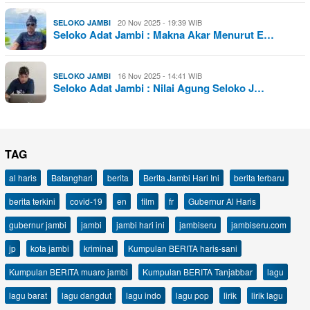
20 Nov 2025 - 19:39 WIB
SELOKO JAMBI
Seloko Adat Jambi : Makna Akar Menurut E…
16 Nov 2025 - 14:41 WIB
SELOKO JAMBI
Seloko Adat Jambi : Nilai Agung Seloko J…
TAG
al haris
Batanghari
berita
Berita Jambi Hari Ini
berita terbaru
berita terkini
covid-19
en
film
fr
Gubernur Al Haris
gubernur jambi
jambi
jambi hari ini
jambiseru
jambiseru.com
jp
kota jambi
kriminal
Kumpulan BERITA haris-sani
Kumpulan BERITA muaro jambi
Kumpulan BERITA Tanjabbar
lagu
lagu barat
lagu dangdut
lagu indo
lagu pop
lirik
lirik lagu