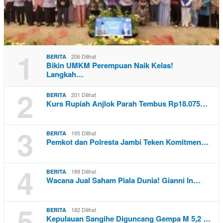
1
206 Dilihat
BERITA
Bikin UMKM Perempuan Naik Kelas!
Langkah…
2
201 Dilihat
BERITA
Kurs Rupiah Anjlok Parah Tembus Rp18.075…
3
195 Dilihat
BERITA
Pemkot dan Polresta Jambi Teken Komitmen…
4
189 Dilihat
BERITA
Wacana Jual Saham Piala Dunia! Gianni In…
5
182 Dilihat
BERITA
Kepulauan Sangihe Diguncang Gempa M 5,2 …