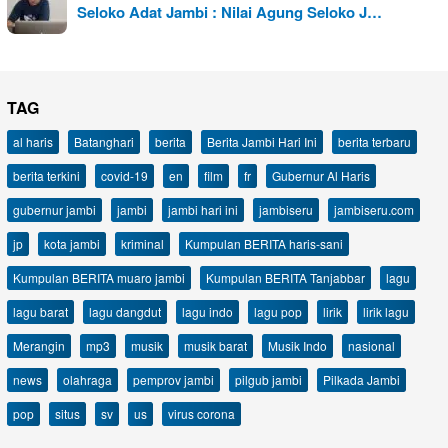
Seloko Adat Jambi : Nilai Agung Seloko J…
TAG
al haris
Batanghari
berita
Berita Jambi Hari Ini
berita terbaru
berita terkini
covid-19
en
film
fr
Gubernur Al Haris
gubernur jambi
jambi
jambi hari ini
jambiseru
jambiseru.com
jp
kota jambi
kriminal
Kumpulan BERITA haris-sani
Kumpulan BERITA muaro jambi
Kumpulan BERITA Tanjabbar
lagu
lagu barat
lagu dangdut
lagu indo
lagu pop
lirik
lirik lagu
Merangin
mp3
musik
musik barat
Musik Indo
nasional
news
olahraga
pemprov jambi
pilgub jambi
Pilkada Jambi
pop
situs
sv
us
virus corona