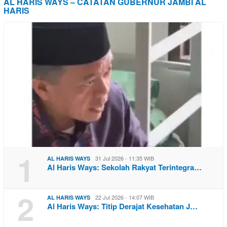
AL HARIS WAYS – CATATAN GUBERNUR JAMBI AL
HARIS
1
31 Jul 2026 - 11:35 WIB
AL HARIS WAYS
Al Haris Ways: Sekolah Rakyat Terintegra…
2
22 Jul 2026 - 14:07 WIB
AL HARIS WAYS
Al Haris Ways: Titip Derajat Kesehatan J…