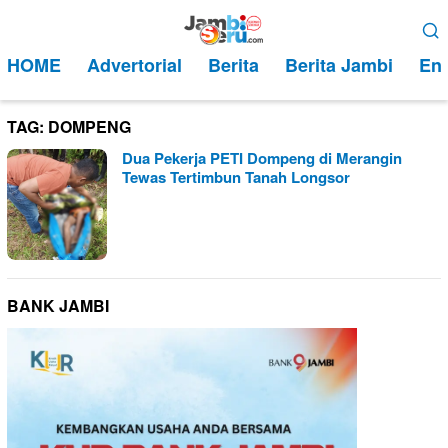
Loncat
Menu
ke
Mobile
HOME
Advertorial
Berita
Berita Jambi
Ent
konten
TAG:
DOMPENG
Dua Pekerja PETI Dompeng di Merangin
Tewas Tertimbun Tanah Longsor
BANK JAMBI