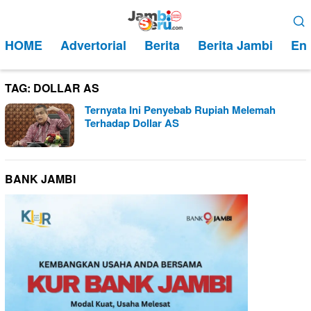
Loncat
Menu
ke
Mobile
HOME
Advertorial
Berita
Berita Jambi
Ent
konten
TAG:
DOLLAR AS
Ternyata Ini Penyebab Rupiah Melemah
Terhadap Dollar AS
BANK JAMBI