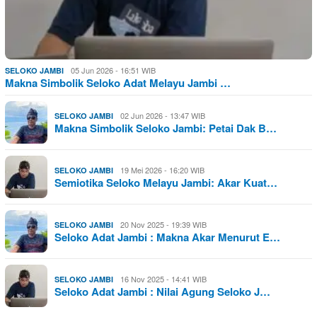
05 Jun 2026 - 16:51 WIB
SELOKO JAMBI
Makna Simbolik Seloko Adat Melayu Jambi …
02 Jun 2026 - 13:47 WIB
SELOKO JAMBI
Makna Simbolik Seloko Jambi: Petai Dak B…
19 Mei 2026 - 16:20 WIB
SELOKO JAMBI
Semiotika Seloko Melayu Jambi: Akar Kuat…
20 Nov 2025 - 19:39 WIB
SELOKO JAMBI
Seloko Adat Jambi : Makna Akar Menurut E…
16 Nov 2025 - 14:41 WIB
SELOKO JAMBI
Seloko Adat Jambi : Nilai Agung Seloko J…