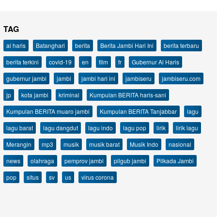
TAG
al haris
Batanghari
berita
Berita Jambi Hari Ini
berita terbaru
berita terkini
covid-19
en
film
fr
Gubernur Al Haris
gubernur jambi
jambi
jambi hari ini
jambiseru
jambiseru.com
jp
kota jambi
kriminal
Kumpulan BERITA haris-sani
Kumpulan BERITA muaro jambi
Kumpulan BERITA Tanjabbar
lagu
lagu barat
lagu dangdut
lagu indo
lagu pop
lirik
lirik lagu
Merangin
mp3
musik
musik barat
Musik Indo
nasional
news
olahraga
pemprov jambi
pilgub jambi
Pilkada Jambi
pop
situs
sv
us
virus corona