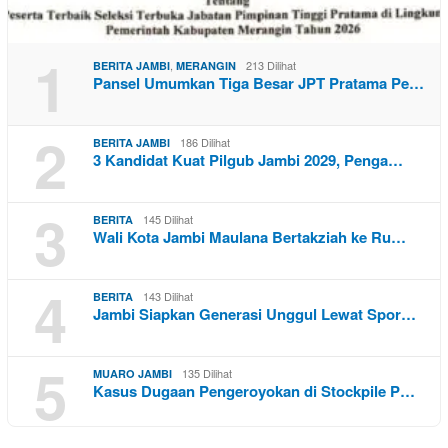
1
,
213 Dilihat
BERITA JAMBI
MERANGIN
Pansel Umumkan Tiga Besar JPT Pratama Pe…
2
186 Dilihat
BERITA JAMBI
3 Kandidat Kuat Pilgub Jambi 2029, Penga…
3
145 Dilihat
BERITA
Wali Kota Jambi Maulana Bertakziah ke Ru…
4
143 Dilihat
BERITA
Jambi Siapkan Generasi Unggul Lewat Spor…
5
135 Dilihat
MUARO JAMBI
Kasus Dugaan Pengeroyokan di Stockpile P…