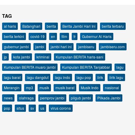
TAG
al haris
Batanghari
berita
Berita Jambi Hari Ini
berita terbaru
berita terkini
covid-19
en
film
fr
Gubernur Al Haris
gubernur jambi
jambi
jambi hari ini
jambiseru
jambiseru.com
jp
kota jambi
kriminal
Kumpulan BERITA haris-sani
Kumpulan BERITA muaro jambi
Kumpulan BERITA Tanjabbar
lagu
lagu barat
lagu dangdut
lagu indo
lagu pop
lirik
lirik lagu
Merangin
mp3
musik
musik barat
Musik Indo
nasional
news
olahraga
pemprov jambi
pilgub jambi
Pilkada Jambi
pop
situs
sv
us
virus corona