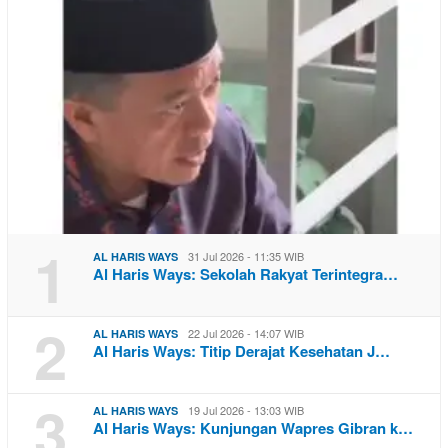
1
31 Jul 2026 - 11:35 WIB
AL HARIS WAYS
Al Haris Ways: Sekolah Rakyat Terintegra…
2
22 Jul 2026 - 14:07 WIB
AL HARIS WAYS
Al Haris Ways: Titip Derajat Kesehatan J…
3
19 Jul 2026 - 13:03 WIB
AL HARIS WAYS
Al Haris Ways: Kunjungan Wapres Gibran k…