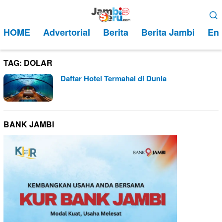
Loncat
Menu
ke
Mobile
HOME
Advertorial
Berita
Berita Jambi
Ent
konten
TAG:
DOLAR
Daftar Hotel Termahal di Dunia
BANK JAMBI