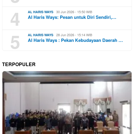
4
30 Jun 2026 - 15:50 WIB
AL HARIS WAYS
Al Haris Ways: Pesan untuk Diri Sendiri,…
5
28 Jun 2026 - 15:14 WIB
AL HARIS WAYS
Al Haris Ways : Pekan Kebudayaan Daerah …
TERPOPULER