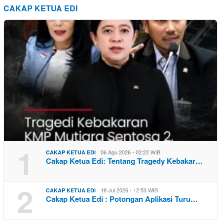
CAKAP KETUA EDI
1
06 Agu 2026 - 02:22 WIB
CAKAP KETUA EDI
Cakap Ketua Edi: Tentang Tragedy Kebakar…
2
19 Jul 2026 - 12:53 WIB
CAKAP KETUA EDI
Cakap Ketua Edi : Potongan Aplikasi Turu…