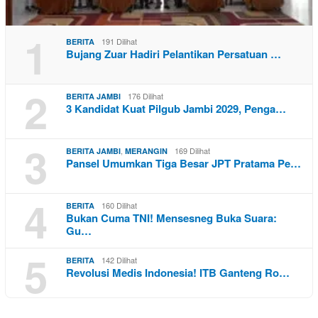
1
191 Dilihat
BERITA
Bujang Zuar Hadiri Pelantikan Persatuan …
2
176 Dilihat
BERITA JAMBI
3 Kandidat Kuat Pilgub Jambi 2029, Penga…
3
,
169 Dilihat
BERITA JAMBI
MERANGIN
Pansel Umumkan Tiga Besar JPT Pratama Pe…
4
160 Dilihat
BERITA
Bukan Cuma TNI! Mensesneg Buka Suara:
Gu…
5
142 Dilihat
BERITA
Revolusi Medis Indonesia! ITB Ganteng Ro…