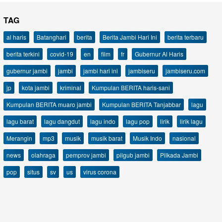
TAG
al haris
Batanghari
berita
Berita Jambi Hari Ini
berita terbaru
berita terkini
covid-19
en
film
fr
Gubernur Al Haris
gubernur jambi
jambi
jambi hari ini
jambiseru
jambiseru.com
jp
kota jambi
kriminal
Kumpulan BERITA haris-sani
Kumpulan BERITA muaro jambi
Kumpulan BERITA Tanjabbar
lagu
lagu barat
lagu dangdut
lagu indo
lagu pop
lirik
lirik lagu
Merangin
mp3
musik
musik barat
Musik Indo
nasional
news
olahraga
pemprov jambi
pilgub jambi
Pilkada Jambi
pop
situs
sv
us
virus corona