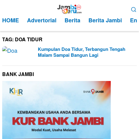
Loncat
Menu
ke
Mobile
HOME
Advertorial
Berita
Berita Jambi
Ent
konten
TAG:
DOA TIDUR
Kumpulan Doa Tidur, Terbangun Tengah
Malam Sampai Bangun Lagi
BANK JAMBI