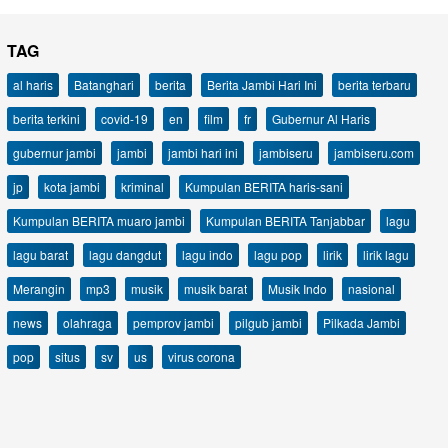
TAG
al haris
Batanghari
berita
Berita Jambi Hari Ini
berita terbaru
berita terkini
covid-19
en
film
fr
Gubernur Al Haris
gubernur jambi
jambi
jambi hari ini
jambiseru
jambiseru.com
jp
kota jambi
kriminal
Kumpulan BERITA haris-sani
Kumpulan BERITA muaro jambi
Kumpulan BERITA Tanjabbar
lagu
lagu barat
lagu dangdut
lagu indo
lagu pop
lirik
lirik lagu
Merangin
mp3
musik
musik barat
Musik Indo
nasional
news
olahraga
pemprov jambi
pilgub jambi
Pilkada Jambi
pop
situs
sv
us
virus corona