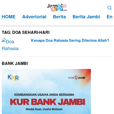
Loncat
Menu
ke
Mobile
HOME
Advertorial
Berita
Berita Jambi
Ent
konten
TAG:
DOA SEHARI-HARI
Kenapa Doa Rahasia Sering Diterima Allah?
BANK JAMBI