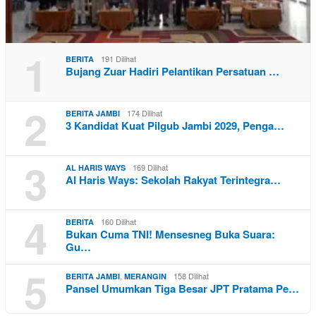
1
191 Dilihat
BERITA
Bujang Zuar Hadiri Pelantikan Persatuan …
2
174 Dilihat
BERITA JAMBI
3 Kandidat Kuat Pilgub Jambi 2029, Penga…
3
169 Dilihat
AL HARIS WAYS
Al Haris Ways: Sekolah Rakyat Terintegra…
4
160 Dilihat
BERITA
Bukan Cuma TNI! Mensesneg Buka Suara:
Gu…
5
,
158 Dilihat
BERITA JAMBI
MERANGIN
Pansel Umumkan Tiga Besar JPT Pratama Pe…