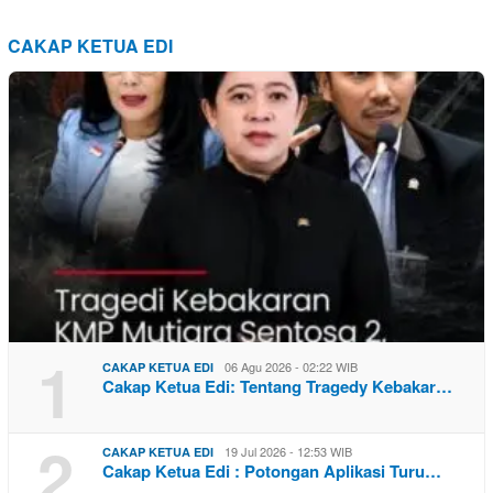
CAKAP KETUA EDI
1
06 Agu 2026 - 02:22 WIB
CAKAP KETUA EDI
Cakap Ketua Edi: Tentang Tragedy Kebakar…
2
19 Jul 2026 - 12:53 WIB
CAKAP KETUA EDI
Cakap Ketua Edi : Potongan Aplikasi Turu…