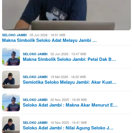
05 Jun 2026 - 16:51 WIB
SELOKO JAMBI
Makna Simbolik Seloko Adat Melayu Jambi …
02 Jun 2026 - 13:47 WIB
SELOKO JAMBI
Makna Simbolik Seloko Jambi: Petai Dak B…
19 Mei 2026 - 16:20 WIB
SELOKO JAMBI
Semiotika Seloko Melayu Jambi: Akar Kuat…
20 Nov 2025 - 19:39 WIB
SELOKO JAMBI
Seloko Adat Jambi : Makna Akar Menurut E…
16 Nov 2025 - 14:41 WIB
SELOKO JAMBI
Seloko Adat Jambi : Nilai Agung Seloko J…