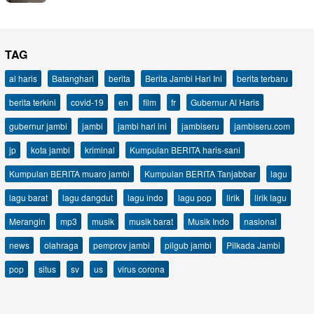
TAG
al haris
Batanghari
berita
Berita Jambi Hari Ini
berita terbaru
berita terkini
covid-19
en
film
fr
Gubernur Al Haris
gubernur jambi
jambi
jambi hari ini
jambiseru
jambiseru.com
jp
kota jambi
kriminal
Kumpulan BERITA haris-sani
Kumpulan BERITA muaro jambi
Kumpulan BERITA Tanjabbar
lagu
lagu barat
lagu dangdut
lagu indo
lagu pop
lirik
lirik lagu
Merangin
mp3
musik
musik barat
Musik Indo
nasional
news
olahraga
pemprov jambi
pilgub jambi
Pilkada Jambi
pop
situs
sv
us
virus corona