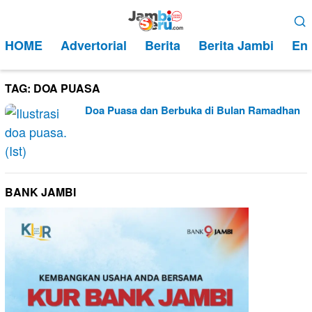
Loncat
Menu
ke
Mobile
HOME
Advertorial
Berita
Berita Jambi
Ent
konten
TAG:
DOA PUASA
Doa Puasa dan Berbuka di Bulan Ramadhan
BANK JAMBI