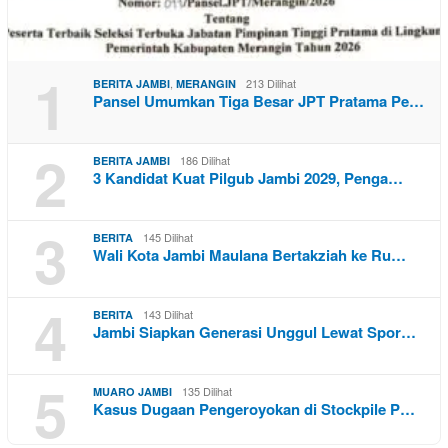
1
,
213 Dilihat
BERITA JAMBI
MERANGIN
Pansel Umumkan Tiga Besar JPT Pratama Pe…
2
186 Dilihat
BERITA JAMBI
3 Kandidat Kuat Pilgub Jambi 2029, Penga…
3
145 Dilihat
BERITA
Wali Kota Jambi Maulana Bertakziah ke Ru…
4
143 Dilihat
BERITA
Jambi Siapkan Generasi Unggul Lewat Spor…
5
135 Dilihat
MUARO JAMBI
Kasus Dugaan Pengeroyokan di Stockpile P…