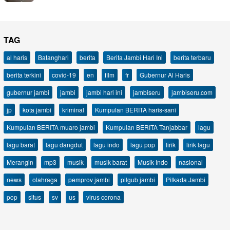
TAG
al haris
Batanghari
berita
Berita Jambi Hari Ini
berita terbaru
berita terkini
covid-19
en
film
fr
Gubernur Al Haris
gubernur jambi
jambi
jambi hari ini
jambiseru
jambiseru.com
jp
kota jambi
kriminal
Kumpulan BERITA haris-sani
Kumpulan BERITA muaro jambi
Kumpulan BERITA Tanjabbar
lagu
lagu barat
lagu dangdut
lagu indo
lagu pop
lirik
lirik lagu
Merangin
mp3
musik
musik barat
Musik Indo
nasional
news
olahraga
pemprov jambi
pilgub jambi
Pilkada Jambi
pop
situs
sv
us
virus corona