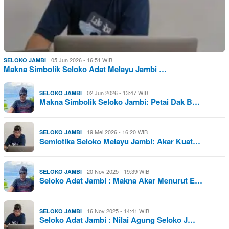
05 Jun 2026 - 16:51 WIB
SELOKO JAMBI
Makna Simbolik Seloko Adat Melayu Jambi …
02 Jun 2026 - 13:47 WIB
SELOKO JAMBI
Makna Simbolik Seloko Jambi: Petai Dak B…
19 Mei 2026 - 16:20 WIB
SELOKO JAMBI
Semiotika Seloko Melayu Jambi: Akar Kuat…
20 Nov 2025 - 19:39 WIB
SELOKO JAMBI
Seloko Adat Jambi : Makna Akar Menurut E…
16 Nov 2025 - 14:41 WIB
SELOKO JAMBI
Seloko Adat Jambi : Nilai Agung Seloko J…