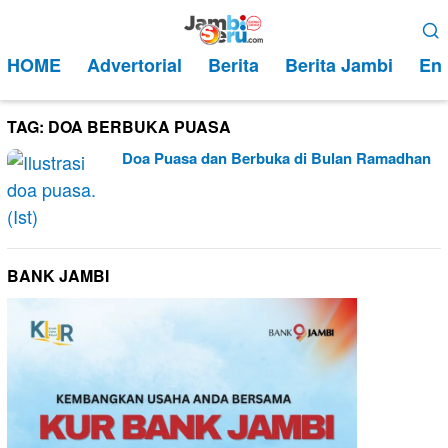
Loncat
Menu
ke
Mobile
HOME
Advertorial
Berita
Berita Jambi
Ent
konten
TAG:
DOA BERBUKA PUASA
Doa Puasa dan Berbuka di Bulan Ramadhan
BANK JAMBI