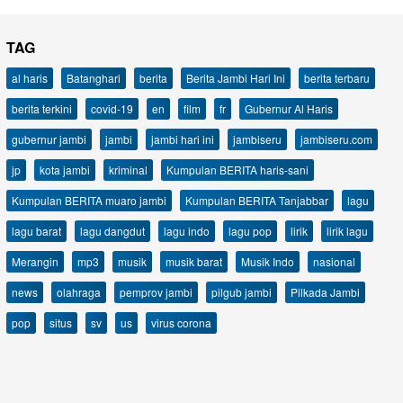
TAG
al haris
Batanghari
berita
Berita Jambi Hari Ini
berita terbaru
berita terkini
covid-19
en
film
fr
Gubernur Al Haris
gubernur jambi
jambi
jambi hari ini
jambiseru
jambiseru.com
jp
kota jambi
kriminal
Kumpulan BERITA haris-sani
Kumpulan BERITA muaro jambi
Kumpulan BERITA Tanjabbar
lagu
lagu barat
lagu dangdut
lagu indo
lagu pop
lirik
lirik lagu
Merangin
mp3
musik
musik barat
Musik Indo
nasional
news
olahraga
pemprov jambi
pilgub jambi
Pilkada Jambi
pop
situs
sv
us
virus corona