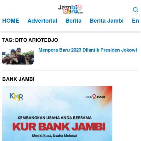
Loncat
Menu
ke
Mobile
HOME
Advertorial
Berita
Berita Jambi
Ent
konten
TAG:
DITO ARIOTEDJO
Menpora Baru 2023 Dilantik Presiden Jokowi
BANK JAMBI