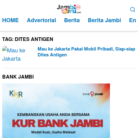
Loncat
Menu
ke
Mobile
HOME
Advertorial
Berita
Berita Jambi
Ent
konten
TAG:
DITES ANTIGEN
Mau ke Jakarta Pakai Mobil Pribadi, Siap-siap
Dites Antigen
BANK JAMBI