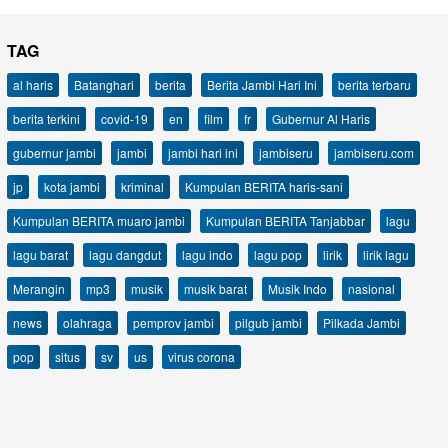
TAG
al haris
Batanghari
berita
Berita Jambi Hari Ini
berita terbaru
berita terkini
covid-19
en
film
fr
Gubernur Al Haris
gubernur jambi
jambi
jambi hari ini
jambiseru
jambiseru.com
jp
kota jambi
kriminal
Kumpulan BERITA haris-sani
Kumpulan BERITA muaro jambi
Kumpulan BERITA Tanjabbar
lagu
lagu barat
lagu dangdut
lagu indo
lagu pop
lirik
lirik lagu
Merangin
mp3
musik
musik barat
Musik Indo
nasional
news
olahraga
pemprov jambi
pilgub jambi
Pilkada Jambi
pop
situs
sv
us
virus corona