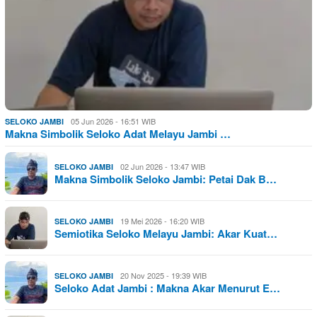
05 Jun 2026 - 16:51 WIB
SELOKO JAMBI
Makna Simbolik Seloko Adat Melayu Jambi …
02 Jun 2026 - 13:47 WIB
SELOKO JAMBI
Makna Simbolik Seloko Jambi: Petai Dak B…
19 Mei 2026 - 16:20 WIB
SELOKO JAMBI
Semiotika Seloko Melayu Jambi: Akar Kuat…
20 Nov 2025 - 19:39 WIB
SELOKO JAMBI
Seloko Adat Jambi : Makna Akar Menurut E…