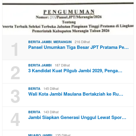
1
,
216 Dilihat
BERITA JAMBI
MERANGIN
Pansel Umumkan Tiga Besar JPT Pratama Pe…
2
187 Dilihat
BERITA JAMBI
3 Kandidat Kuat Pilgub Jambi 2029, Penga…
3
145 Dilihat
BERITA
Wali Kota Jambi Maulana Bertakziah ke Ru…
4
143 Dilihat
BERITA
Jambi Siapkan Generasi Unggul Lewat Spor…
135 Dilihat
MUARO JAMBI