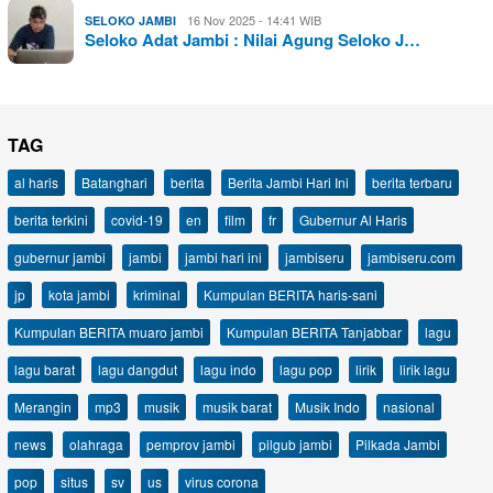
16 Nov 2025 - 14:41 WIB
SELOKO JAMBI
Seloko Adat Jambi : Nilai Agung Seloko J…
TAG
al haris
Batanghari
berita
Berita Jambi Hari Ini
berita terbaru
berita terkini
covid-19
en
film
fr
Gubernur Al Haris
gubernur jambi
jambi
jambi hari ini
jambiseru
jambiseru.com
jp
kota jambi
kriminal
Kumpulan BERITA haris-sani
Kumpulan BERITA muaro jambi
Kumpulan BERITA Tanjabbar
lagu
lagu barat
lagu dangdut
lagu indo
lagu pop
lirik
lirik lagu
Merangin
mp3
musik
musik barat
Musik Indo
nasional
news
olahraga
pemprov jambi
pilgub jambi
Pilkada Jambi
pop
situs
sv
us
virus corona