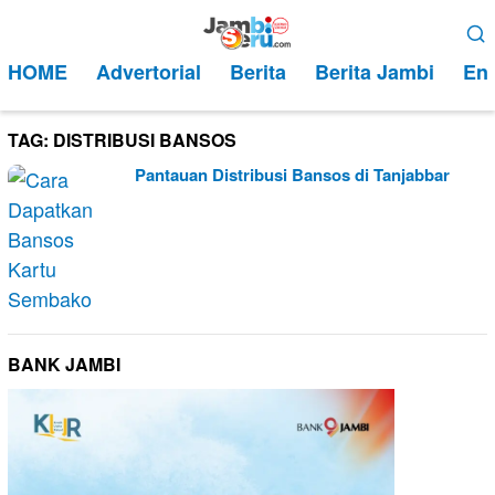
Loncat
Menu
ke
Mobile
HOME
Advertorial
Berita
Berita Jambi
Ent
konten
TAG:
DISTRIBUSI BANSOS
Pantauan Distribusi Bansos di Tanjabbar
BANK JAMBI