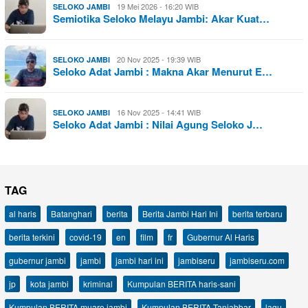
19 Mei 2026 - 16:20 WIB
SELOKO JAMBI
Semiotika Seloko Melayu Jambi: Akar Kuat…
20 Nov 2025 - 19:39 WIB
SELOKO JAMBI
Seloko Adat Jambi : Makna Akar Menurut E…
16 Nov 2025 - 14:41 WIB
SELOKO JAMBI
Seloko Adat Jambi : Nilai Agung Seloko J…
TAG
al haris
Batanghari
berita
Berita Jambi Hari Ini
berita terbaru
berita terkini
covid-19
en
film
fr
Gubernur Al Haris
gubernur jambi
jambi
jambi hari ini
jambiseru
jambiseru.com
jp
kota jambi
kriminal
Kumpulan BERITA haris-sani
Kumpulan BERITA muaro jambi
Kumpulan BERITA Tanjabbar
lagu