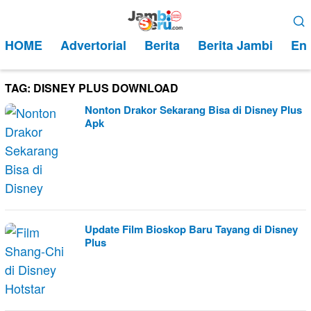
Loncat
Menu
ke
Mobile
HOME
Advertorial
Berita
Berita Jambi
Ent
konten
TAG:
DISNEY PLUS DOWNLOAD
Nonton Drakor Sekarang Bisa di Disney Plus
Apk
Update Film Bioskop Baru Tayang di Disney
Plus