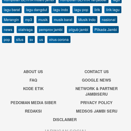
lagu barat
lagu dangdut
lagu indo
lagu pop
lirik
lirik lagu
Merangin
mp3
musik
musik barat
Musik Indo
nasional
news
olahraga
pemprov jambi
pilgub jambi
Pilkada Jambi
pop
situs
sv
us
virus corona
ABOUT US
CONTACT US
FAQ
GOOGLE NEWS
KODE ETIK
NETWORK & PARTNER
JAMBISERU
PEDOMAN MEDIA SIBER
PRIVACY POLICY
REDAKSI
MEDSOS JAMBI SERU
DISCLAIMER