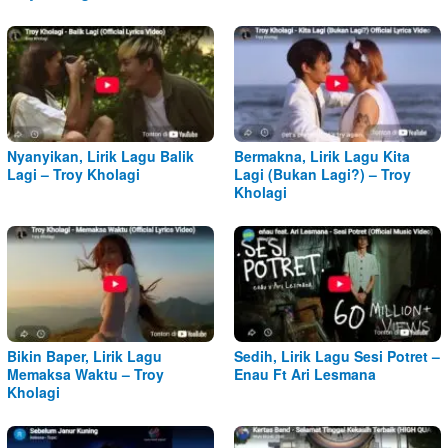
Nyanyikan, Lirik Lagu Balik
Bermakna, Lirik Lagu Kita
Lagi – Troy Kholagi
Lagi (Bukan Lagi?) – Troy
Kholagi
Bikin Baper, Lirik Lagu
Sedih, Lirik Lagu Sesi Potret –
Memaksa Waktu – Troy
Enau Ft Ari Lesmana
Kholagi