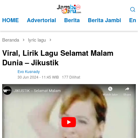
Loncat
Menu
ke
Mobile
HOME
Advertorial
Berita
Berita Jambi
Ent
konten
Beranda
lyric lagu
Viral, Lirik Lagu Selamat Malam
Dunia – Jikustik
Evo Kusnady
30 Jun 2024 - 11:45 WIB
177 Dilihat