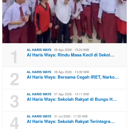
1
09 Agu 2026 - 15:24 WIB
AL HARIS WAYS
Al Haris Ways: Rindu Masa Kecil di Sekol…
2
08 Agu 2026 - 13:39 WIB
AL HARIS WAYS
Al Haris Ways: Bersama Cegah IRET, Narko…
3
07 Agu 2026 - 14:11 WIB
AL HARIS WAYS
Al Haris Ways: Sekolah Rakyat di Bungo H…
4
31 Jul 2026 - 11:35 WIB
AL HARIS WAYS
Al Haris Ways: Sekolah Rakyat Terintegra…