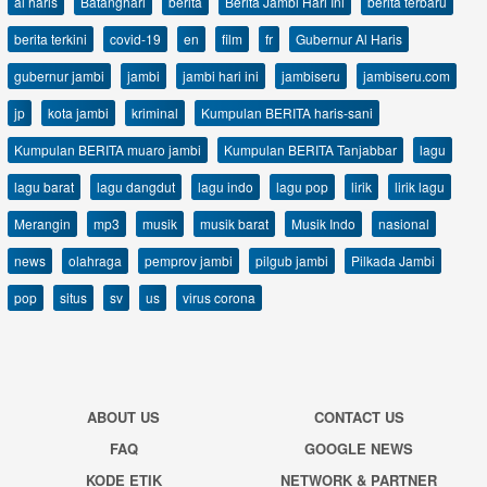
al haris
Batanghari
berita
Berita Jambi Hari Ini
berita terbaru
berita terkini
covid-19
en
film
fr
Gubernur Al Haris
gubernur jambi
jambi
jambi hari ini
jambiseru
jambiseru.com
jp
kota jambi
kriminal
Kumpulan BERITA haris-sani
Kumpulan BERITA muaro jambi
Kumpulan BERITA Tanjabbar
lagu
lagu barat
lagu dangdut
lagu indo
lagu pop
lirik
lirik lagu
Merangin
mp3
musik
musik barat
Musik Indo
nasional
news
olahraga
pemprov jambi
pilgub jambi
Pilkada Jambi
pop
situs
sv
us
virus corona
ABOUT US
CONTACT US
FAQ
GOOGLE NEWS
KODE ETIK
NETWORK & PARTNER