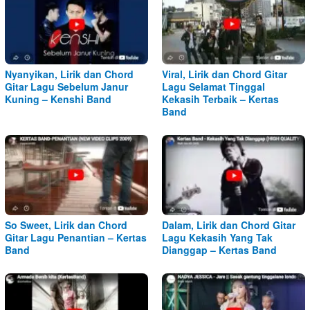
Nyanyikan, Lirik dan Chord
Viral, Lirik dan Chord Gitar
Gitar Lagu Sebelum Janur
Lagu Selamat Tinggal
Kuning – Kenshi Band
Kekasih Terbaik – Kertas
Band
So Sweet, Lirik dan Chord
Dalam, Lirik dan Chord Gitar
Gitar Lagu Penantian – Kertas
Lagu Kekasih Yang Tak
Band
Dianggap – Kertas Band