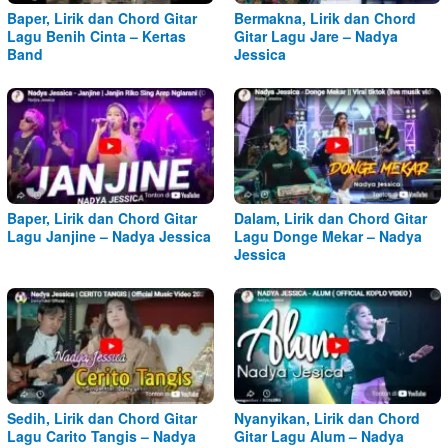
Baper, Lirik dan Chord Gitar
Bermakna, Lirik dan Chord
Lagu Benih Cinta – Kertas
Gitar Lagu Jare – Nadya
Band
Jessica
Baper, Lirik dan Chord Gitar
Dalam, Lirik dan Chord Gitar
Lagu Janjine – Nadya Jessica
Lagu Donge Mekar – Nadya
Jessica
Sedih, Lirik dan Chord Gitar
Nyanyikan, Lirik dan Chord
Lagu Carito Tangis – Nadya
Gitar Lagu Alum – Nadya