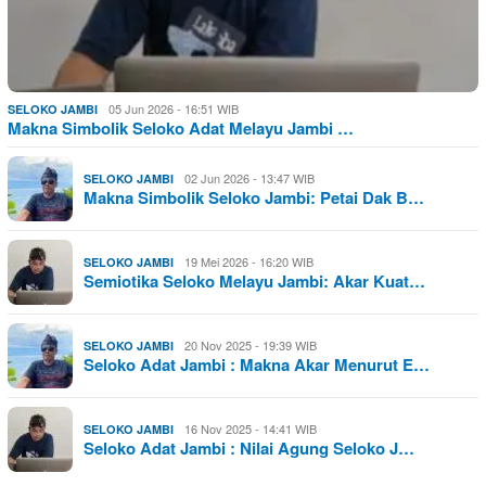
05 Jun 2026 - 16:51 WIB
SELOKO JAMBI
Makna Simbolik Seloko Adat Melayu Jambi …
02 Jun 2026 - 13:47 WIB
SELOKO JAMBI
Makna Simbolik Seloko Jambi: Petai Dak B…
19 Mei 2026 - 16:20 WIB
SELOKO JAMBI
Semiotika Seloko Melayu Jambi: Akar Kuat…
20 Nov 2025 - 19:39 WIB
SELOKO JAMBI
Seloko Adat Jambi : Makna Akar Menurut E…
16 Nov 2025 - 14:41 WIB
SELOKO JAMBI
Seloko Adat Jambi : Nilai Agung Seloko J…