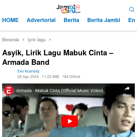
Loncat
Menu
ke
Mobile
HOME
Advertorial
Berita
Berita Jambi
Ent
konten
Beranda
lyric lagu
Asyik, Lirik Lagu Mabuk Cinta –
Armada Band
Evo Kusnady
28 Agu 2024 - 11:23 WIB
184 Dilihat