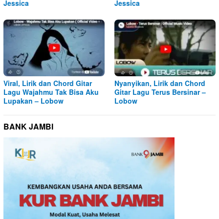
Jessica
Jessica
Viral, Lirik dan Chord Gitar
Nyanyikan, Lirik dan Chord
Lagu Wajahmu Tak Bisa Aku
Gitar Lagu Terus Bersinar –
Lupakan – Lobow
Lobow
BANK JAMBI