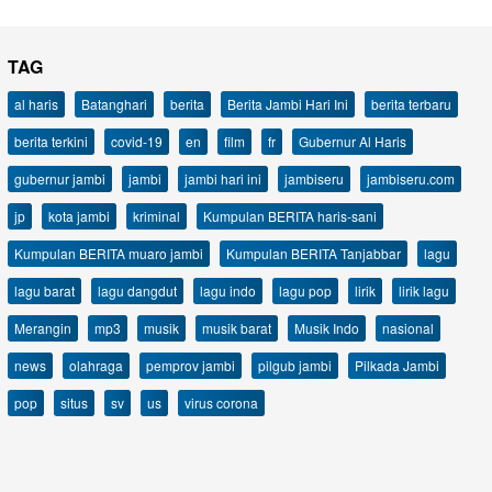
TAG
al haris
Batanghari
berita
Berita Jambi Hari Ini
berita terbaru
berita terkini
covid-19
en
film
fr
Gubernur Al Haris
gubernur jambi
jambi
jambi hari ini
jambiseru
jambiseru.com
jp
kota jambi
kriminal
Kumpulan BERITA haris-sani
Kumpulan BERITA muaro jambi
Kumpulan BERITA Tanjabbar
lagu
lagu barat
lagu dangdut
lagu indo
lagu pop
lirik
lirik lagu
Merangin
mp3
musik
musik barat
Musik Indo
nasional
news
olahraga
pemprov jambi
pilgub jambi
Pilkada Jambi
pop
situs
sv
us
virus corona