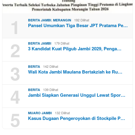
1
,
192 Dilihat
BERITA JAMBI
MERANGIN
Pansel Umumkan Tiga Besar JPT Pratama Pe…
2
179 Dilihat
BERITA JAMBI
3 Kandidat Kuat Pilgub Jambi 2029, Penga…
3
142 Dilihat
BERITA
Wali Kota Jambi Maulana Bertakziah ke Ru…
4
139 Dilihat
BERITA
Jambi Siapkan Generasi Unggul Lewat Spor…
5
132 Dilihat
MUARO JAMBI
Kasus Dugaan Pengeroyokan di Stockpile P…