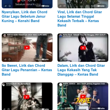
Nyanyikan, Lirik dan Chord
Viral, Lirik dan Chord Gitar
Gitar Lagu Sebelum Janur
Lagu Selamat Tinggal
Kuning – Kenshi Band
Kekasih Terbaik – Kertas
Band
So Sweet, Lirik dan Chord
Dalam, Lirik dan Chord Gitar
Gitar Lagu Penantian – Kertas
Lagu Kekasih Yang Tak
Band
Dianggap – Kertas Band