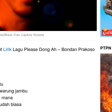
de2Black. Foto: Capture Youtube
PTPN 
ut
Lirik
Lagu Please Dong Ah – Bondan Prakoso
tu
i warung jambu
e mana
 udah biasa