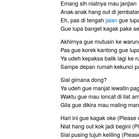
Emang sih niatnya mau janjian
Anak-anak hang out di jembatan
Eh, pas di tengah
jalan
gue lup
Gue lupa banget kagak pake s
Akhirnya gue mutusin ke warung 
Pas gue korek kantong gue lup
Ya udeh kepaksa balik lagi ke 
Sampe depan rumah kekunci p
Sial gimana dong?
Ya udeh gue manjat lewatin pag
Waktu gue mau loncat di liat a
Gila gue dikira mau maling ma
Hari ini gue kagak oke (Please
Niat hang out kok jadi begini (
Sial pusing tujuh keliling (Plea