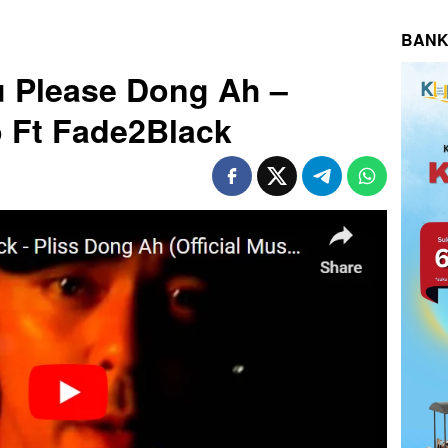
BANK
gu Please Dong Ah –
 Ft Fade2Black