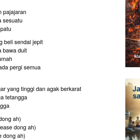
 pajajaran
a sesuatu
epatu
beli sendal jepit
a bawa duit
rumah
ada pergi semua
ar yang tinggi dan agak berkarat
ma tetangga
ngga
 dong ah)
Please dong ah)
se dong ah)