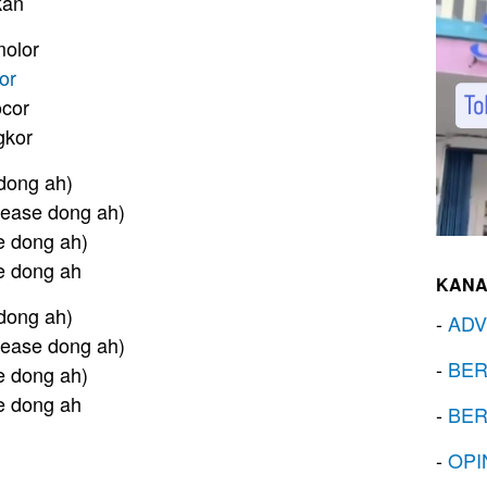
kan
molor
or
ocor
gkor
 dong ah)
Please dong ah)
se dong ah)
e dong ah
KANA
 dong ah)
-
ADV
Please dong ah)
-
BER
se dong ah)
e dong ah
-
BER
-
OPI