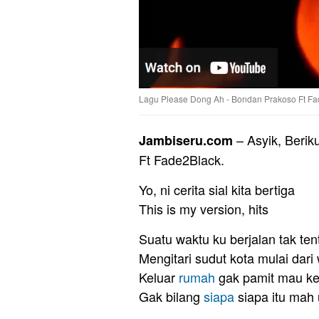
Lagu Please Dong Ah - Bondan Prakoso Ft Fa
– Asyik, Berik
Jambiseru.com
Ft Fade2Black.
Yo, ni cerita sial kita bertiga
This is my version, hits
Suatu waktu ku berjalan tak ten
Mengitari sudut kota mulai dar
Keluar
rumah
gak pamit mau k
Gak bilang
siapa
siapa itu mah