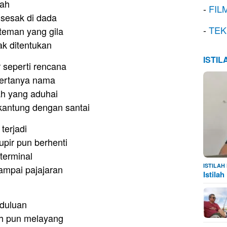
kah
-
FIL
 sesak di dada
-
TEK
eman yang gila
ak ditentukan
ISTI
 seperti rencana
bertanya nama
ah yang aduhai
kantung dengan santai
terjadi
upir pun berhenti
terminal
ISTILA
ampai pajajaran
Istila
n
 duluan
h pun melayang