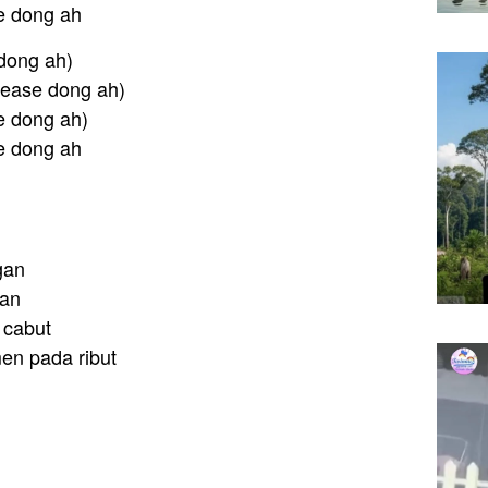
e dong ah
 dong ah)
Please dong ah)
se dong ah)
e dong ah
gan
gan
 cabut
en pada ribut