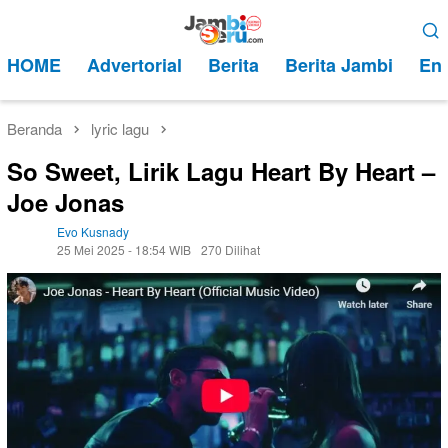
Loncat
Menu
ke
Mobile
HOME
Advertorial
Berita
Berita Jambi
Ent
konten
Beranda
lyric lagu
So Sweet, Lirik Lagu Heart By Heart –
Joe Jonas
Evo Kusnady
25 Mei 2025 - 18:54 WIB
270 Dilihat