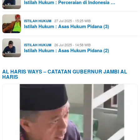
Istilah Hukum : Perceraian di Indonesia …
27 Jul 2025 - 15:25 WIB
ISTILAH HUKUM
Istilah Hukum : Asas Hukum Pidana (3)
26 Jul 2025 - 14:58 WIB
ISTILAH HUKUM
Istilah Hukum : Asas Hukum Pidana (2)
AL HARIS WAYS – CATATAN GUBERNUR JAMBI AL
HARIS