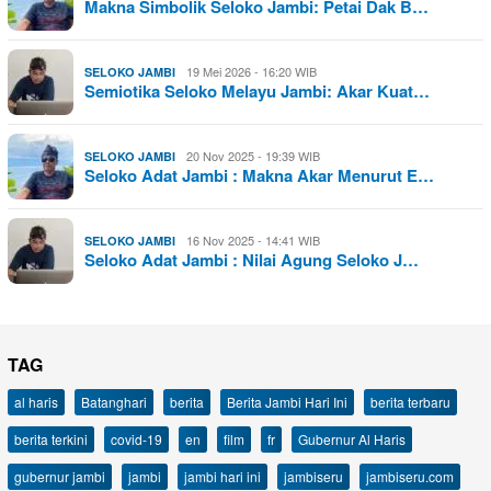
Makna Simbolik Seloko Jambi: Petai Dak B…
19 Mei 2026 - 16:20 WIB
SELOKO JAMBI
Semiotika Seloko Melayu Jambi: Akar Kuat…
20 Nov 2025 - 19:39 WIB
SELOKO JAMBI
Seloko Adat Jambi : Makna Akar Menurut E…
16 Nov 2025 - 14:41 WIB
SELOKO JAMBI
Seloko Adat Jambi : Nilai Agung Seloko J…
TAG
al haris
Batanghari
berita
Berita Jambi Hari Ini
berita terbaru
berita terkini
covid-19
en
film
fr
Gubernur Al Haris
gubernur jambi
jambi
jambi hari ini
jambiseru
jambiseru.com