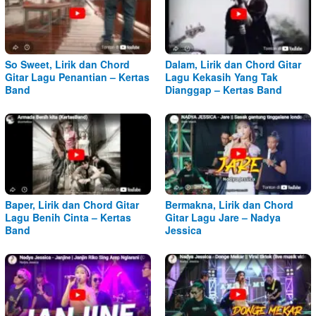
So Sweet, Lirik dan Chord
Dalam, Lirik dan Chord Gitar
Gitar Lagu Penantian – Kertas
Lagu Kekasih Yang Tak
Band
Dianggap – Kertas Band
Baper, Lirik dan Chord Gitar
Bermakna, Lirik dan Chord
Lagu Benih Cinta – Kertas
Gitar Lagu Jare – Nadya
Band
Jessica