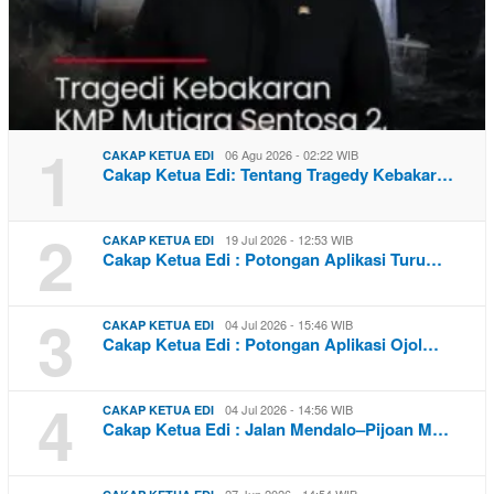
1
06 Agu 2026 - 02:22 WIB
CAKAP KETUA EDI
Cakap Ketua Edi: Tentang Tragedy Kebakar…
2
19 Jul 2026 - 12:53 WIB
CAKAP KETUA EDI
Cakap Ketua Edi : Potongan Aplikasi Turu…
3
04 Jul 2026 - 15:46 WIB
CAKAP KETUA EDI
Cakap Ketua Edi : Potongan Aplikasi Ojol…
4
04 Jul 2026 - 14:56 WIB
CAKAP KETUA EDI
Cakap Ketua Edi : Jalan Mendalo–Pijoan M…