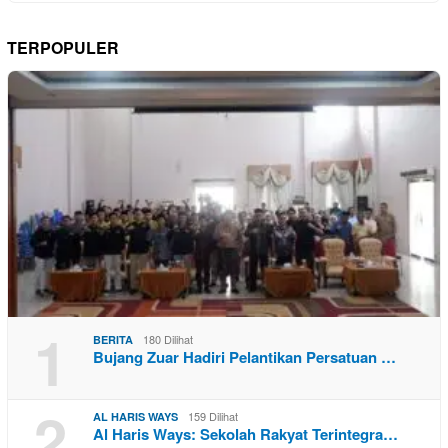
TERPOPULER
1
180 Dilihat
BERITA
Bujang Zuar Hadiri Pelantikan Persatuan …
2
159 Dilihat
AL HARIS WAYS
Al Haris Ways: Sekolah Rakyat Terintegra…