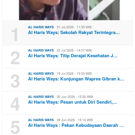
1
31 Jul 2026 - 11:35 WIB
AL HARIS WAYS
Al Haris Ways: Sekolah Rakyat Terintegra…
2
22 Jul 2026 - 14:07 WIB
AL HARIS WAYS
Al Haris Ways: Titip Derajat Kesehatan J…
3
19 Jul 2026 - 13:03 WIB
AL HARIS WAYS
Al Haris Ways: Kunjungan Wapres Gibran k…
4
30 Jun 2026 - 15:50 WIB
AL HARIS WAYS
Al Haris Ways: Pesan untuk Diri Sendiri,…
5
28 Jun 2026 - 15:14 WIB
AL HARIS WAYS
Al Haris Ways : Pekan Kebudayaan Daerah …