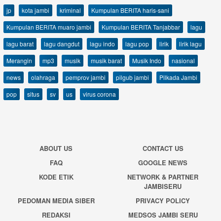
jp
kota jambi
kriminal
Kumpulan BERITA haris-sani
Kumpulan BERITA muaro jambi
Kumpulan BERITA Tanjabbar
lagu
lagu barat
lagu dangdut
lagu indo
lagu pop
lirik
lirik lagu
Merangin
mp3
musik
musik barat
Musik Indo
nasional
news
olahraga
pemprov jambi
pilgub jambi
Pilkada Jambi
pop
situs
sv
us
virus corona
ABOUT US
CONTACT US
FAQ
GOOGLE NEWS
KODE ETIK
NETWORK & PARTNER
JAMBISERU
PEDOMAN MEDIA SIBER
PRIVACY POLICY
REDAKSI
MEDSOS JAMBI SERU