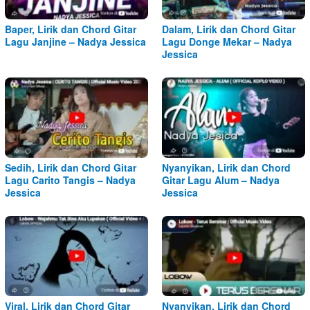
Baper, Lirik dan Chord Gitar
Dalam, Lirik dan Chord Gitar
Lagu Janjine – Nadya Jessica
Lagu Donge Mekar – Nadya
Jessica
Sedih, Lirik dan Chord Gitar
Nyanyikan, Lirik dan Chord
Lagu Carito Tangis – Nadya
Gitar Lagu Alum – Nadya
Jessica
Jessica
Viral, Lirik dan Chord Gitar
Nyanyikan, Lirik dan Chord