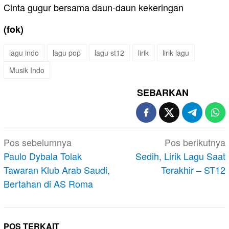
Cinta gugur bersama daun-daun kekeringan
(fok)
lagu indo
lagu pop
lagu st12
lirik
lirik lagu
Musik Indo
SEBARKAN
Navigasi
Pos sebelumnya
Pos berikutnya
pos
Paulo Dybala Tolak
Sedih, Lirik Lagu Saat
Tawaran Klub Arab Saudi,
Terakhir – ST12
Bertahan di AS Roma
POS TERKAIT