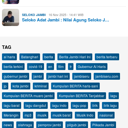
16 Nov 2025 - 14:41 WIB
SELOKO JAMBI
Seloko Adat Jambi : Nilai Agung Seloko J…
TAG
al haris
Batanghari
berita
Berita Jambi Hari Ini
berita terbaru
berita terkini
covid-19
en
film
fr
Gubernur Al Haris
gubernur jambi
jambi
jambi hari ini
jambiseru
jambiseru.com
jp
kota jambi
kriminal
Kumpulan BERITA haris-sani
Kumpulan BERITA muaro jambi
Kumpulan BERITA Tanjabbar
lagu
lagu barat
lagu dangdut
lagu indo
lagu pop
lirik
lirik lagu
Merangin
mp3
musik
musik barat
Musik Indo
nasional
news
olahraga
pemprov jambi
pilgub jambi
Pilkada Jambi