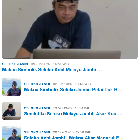
05 Jun 2026 - 16:51 WIB
SELOKO JAMBI
Makna Simbolik Seloko Adat Melayu Jambi …
02 Jun 2026 - 13:47 WIB
SELOKO JAMBI
Makna Simbolik Seloko Jambi: Petai Dak B…
19 Mei 2026 - 16:20 WIB
SELOKO JAMBI
Semiotika Seloko Melayu Jambi: Akar Kuat…
20 Nov 2025 - 19:39 WIB
SELOKO JAMBI
Seloko Adat Jambi : Makna Akar Menurut E…