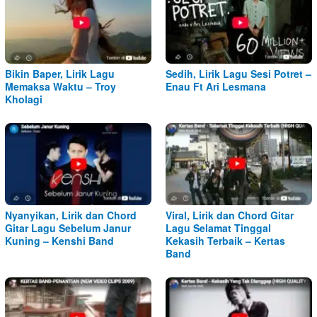
Bikin Baper, Lirik Lagu
Sedih, Lirik Lagu Sesi Potret –
Memaksa Waktu – Troy
Enau Ft Ari Lesmana
Kholagi
Nyanyikan, Lirik dan Chord
Viral, Lirik dan Chord Gitar
Gitar Lagu Sebelum Janur
Lagu Selamat Tinggal
Kuning – Kenshi Band
Kekasih Terbaik – Kertas
Band