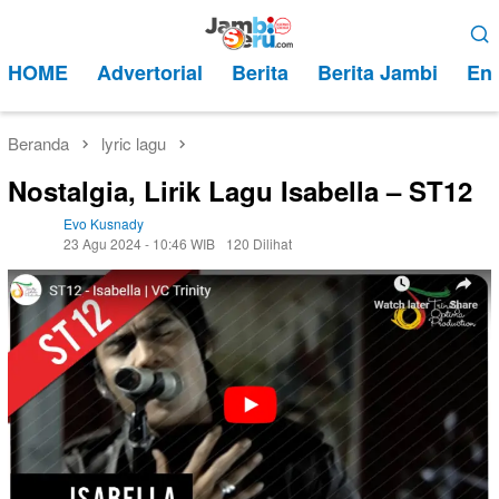
Loncat
Menu
ke
Mobile
HOME
Advertorial
Berita
Berita Jambi
Ent
konten
Beranda
lyric lagu
Nostalgia, Lirik Lagu Isabella – ST12
Evo Kusnady
23 Agu 2024 - 10:46 WIB
120 Dilihat