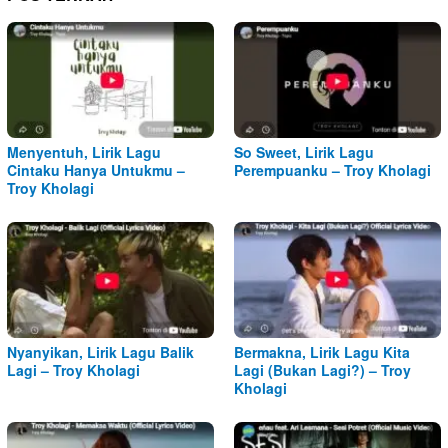
Menyentuh, Lirik Lagu
So Sweet, Lirik Lagu
Cintaku Hanya Untukmu –
Perempuanku – Troy Kholagi
Troy Kholagi
Nyanyikan, Lirik Lagu Balik
Bermakna, Lirik Lagu Kita
Lagi – Troy Kholagi
Lagi (Bukan Lagi?) – Troy
Kholagi