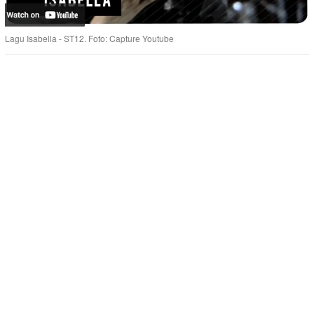
Lagu Isabella - ST12. Foto: Capture Youtube