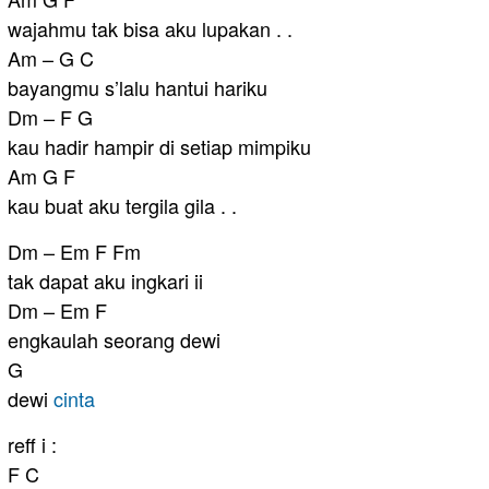
wajahmu tak bisa aku lupakan . .
Am – G C
bayangmu s’lalu hantui hariku
Dm – F G
kau hadir hampir di setiap mimpiku
Am G F
kau buat aku tergila gila . .
Dm – Em F Fm
tak dapat aku ingkari ii
Dm – Em F
engkaulah seorang dewi
G
dewi
cinta
reff i :
F C