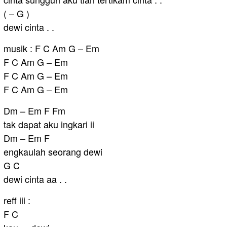
( – G )
dewi cinta . .
musik : F C Am G – Em
F C Am G – Em
F C Am G – Em
F C Am G – Em
Dm – Em F Fm
tak dapat aku ingkari ii
Dm – Em F
engkaulah seorang dewi
G C
dewi cinta aa . .
reff iii :
F C