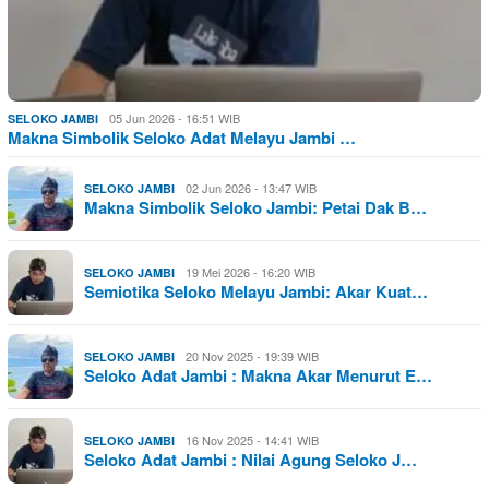
05 Jun 2026 - 16:51 WIB
SELOKO JAMBI
Makna Simbolik Seloko Adat Melayu Jambi …
02 Jun 2026 - 13:47 WIB
SELOKO JAMBI
Makna Simbolik Seloko Jambi: Petai Dak B…
19 Mei 2026 - 16:20 WIB
SELOKO JAMBI
Semiotika Seloko Melayu Jambi: Akar Kuat…
20 Nov 2025 - 19:39 WIB
SELOKO JAMBI
Seloko Adat Jambi : Makna Akar Menurut E…
16 Nov 2025 - 14:41 WIB
SELOKO JAMBI
Seloko Adat Jambi : Nilai Agung Seloko J…