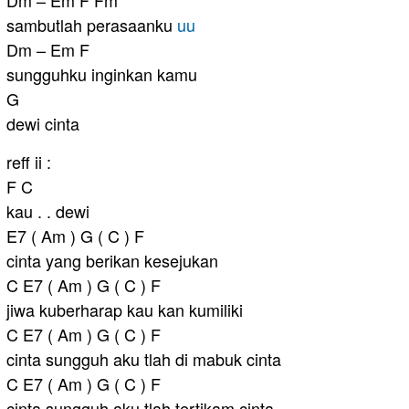
Dm – Em F Fm
sambutlah perasaanku
uu
Dm – Em F
sungguhku inginkan kamu
G
dewi cinta
reff ii :
F C
kau . . dewi
E7 ( Am ) G ( C ) F
cinta yang berikan kesejukan
C E7 ( Am ) G ( C ) F
jiwa kuberharap kau kan kumiliki
C E7 ( Am ) G ( C ) F
cinta sungguh aku tlah di mabuk cinta
C E7 ( Am ) G ( C ) F
cinta sungguh aku tlah tertikam cinta . .