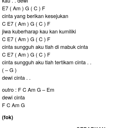
kau . . dewi
E7 ( Am ) G ( C ) F
cinta yang berikan kesejukan
C E7 ( Am ) G ( C ) F
jiwa kuberharap kau kan kumiliki
C E7 ( Am ) G ( C ) F
cinta sungguh aku tlah di mabuk cinta
C E7 ( Am ) G ( C ) F
cinta sungguh aku tlah tertikam cinta . .
( – G )
dewi cinta . .
outro : F C Am G – Em
dewi cinta
F C Am G
(fok)