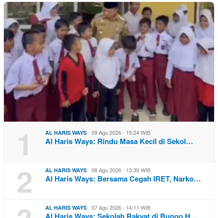
1
09 Agu 2026 - 15:24 WIB
AL HARIS WAYS
Al Haris Ways: Rindu Masa Kecil di Sekol…
2
08 Agu 2026 - 13:39 WIB
AL HARIS WAYS
Al Haris Ways: Bersama Cegah IRET, Narko…
07 Agu 2026 - 14:11 WIB
AL HARIS WAYS
Al Haris Ways: Sekolah Rakyat di Bungo H…