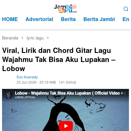
Loncat
Menu
ke
Mobile
HOME
Advertorial
Berita
Berita Jambi
Ent
konten
Beranda
lyric lagu
Viral, Lirik dan Chord Gitar Lagu
Wajahmu Tak Bisa Aku Lupakan –
Lobow
Evo Kusnady
23 Jun 2026 - 20:19 WIB
141 Dilihat