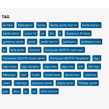
TAG
al haris
Batanghari
berita
Berita Jambi Hari Ini
berita terbaru
berita terkini
covid-19
en
film
fr
Gubernur Al Haris
gubernur jambi
jambi
jambi hari ini
jambiseru
jambiseru.com
jp
kota jambi
kriminal
Kumpulan BERITA haris-sani
Kumpulan BERITA muaro jambi
Kumpulan BERITA Tanjabbar
lagu
lagu barat
lagu dangdut
lagu indo
lagu pop
lirik
lirik lagu
Merangin
mp3
musik
musik barat
Musik Indo
nasional
news
olahraga
pemprov jambi
pilgub jambi
Pilkada Jambi
pop
situs
sv
us
virus corona