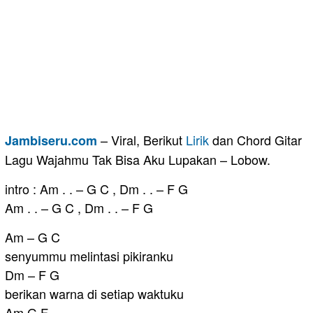
– Viral, Berikut
Lirik
dan Chord Gitar
Jambiseru.com
Lagu Wajahmu Tak Bisa Aku Lupakan – Lobow.
intro : Am . . – G C , Dm . . – F G
Am . . – G C , Dm . . – F G
Am – G C
senyummu melintasi pikiranku
Dm – F G
berikan warna di setiap waktuku
Am G F