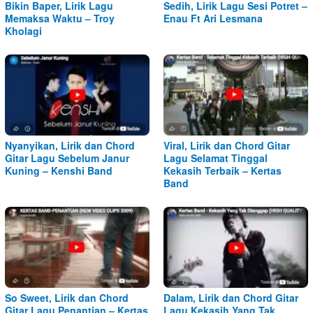
Bikin Baper, Lirik Lagu
Sedih, Lirik Lagu Sesi Potret –
Memaksa Waktu – Troy
Enau Ft Ari Lesmana
Kholagi
Nyanyikan, Lirik dan Chord
Viral, Lirik dan Chord Gitar
Gitar Lagu Sebelum Janur
Lagu Selamat Tinggal
Kuning – Kenshi Band
Kekasih Terbaik – Kertas
Band
So Sweet, Lirik dan Chord
Dalam, Lirik dan Chord Gitar
Gitar Lagu Penantian – Kertas
Lagu Kekasih Yang Tak