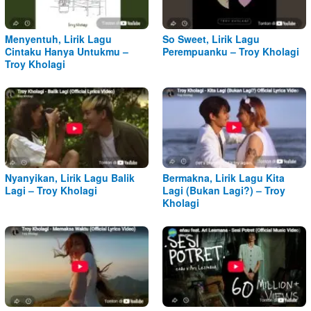
Menyentuh, Lirik Lagu
So Sweet, Lirik Lagu
Cintaku Hanya Untukmu –
Perempuanku – Troy Kholagi
Troy Kholagi
Nyanyikan, Lirik Lagu Balik
Bermakna, Lirik Lagu Kita
Lagi – Troy Kholagi
Lagi (Bukan Lagi?) – Troy
Kholagi