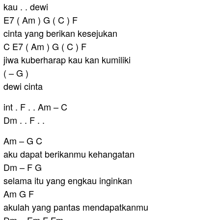
kau . . dewi
E7 ( Am ) G ( C ) F
cinta yang berikan kesejukan
C E7 ( Am ) G ( C ) F
jiwa kuberharap kau kan kumiliki
( – G )
dewi cinta
int . F . . Am – C
Dm . . F . .
Am – G C
aku dapat berikanmu kehangatan
Dm – F G
selama itu yang engkau inginkan
Am G F
akulah yang pantas mendapatkanmu