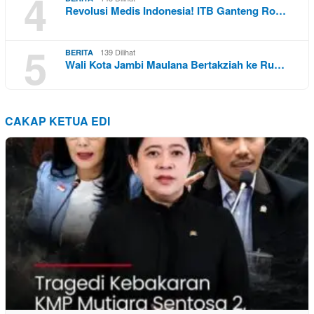
4
Revolusi Medis Indonesia! ITB Ganteng Ro…
5
139 Dilihat
BERITA
Wali Kota Jambi Maulana Bertakziah ke Ru…
CAKAP KETUA EDI