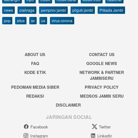
news
olahraga
pemprov jambi
pilgub jambi
Pilkada Jambi
pop
situs
sv
us
virus corona
ABOUT US
CONTACT US
FAQ
GOOGLE NEWS
KODE ETIK
NETWORK & PARTNER
JAMBISERU
PEDOMAN MEDIA SIBER
PRIVACY POLICY
REDAKSI
MEDSOS JAMBI SERU
DISCLAIMER
JARINGAN SOCIAL
Facebook
Twitter
Instagram
Linkedin