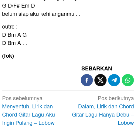
G D/F# Em D
belum siap aku kehilanganmu . .
outro :
D Bm A G
D Bm A . .
(fok)
SEBARKAN
Navigasi
Pos sebelumnya
Pos berikutnya
pos
Menyentuh, Lirik dan
Dalam, Lirik dan Chord
Chord Gitar Lagu Aku
Gitar Lagu Hanya Debu –
Ingin Pulang – Lobow
Lobow