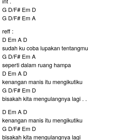
int .
G D/F# Em D
G D/F# Em A
reff :
D Em A D
sudah ku coba lupakan tentangmu
G D/F# Em A
seperti dalam ruang hampa
D Em A D
kenangan manis itu mengikutiku
G D/F# Em D
bisakah kita mengulangnya lagi . .
D Em A D
kenangan manis itu mengikutiku
G D/F# Em D
bisakah kita mengulangnya lagi