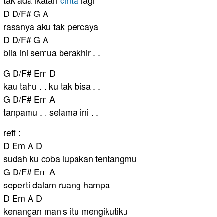
tak ada ikatan
cinta
lagi
D D/F# G A
rasanya aku tak percaya
D D/F# G A
bila ini semua berakhir . .
G D/F# Em D
kau tahu . . ku tak bisa . .
G D/F# Em A
tanpamu . . selama ini . .
reff :
D Em A D
sudah ku coba lupakan tentangmu
G D/F# Em A
seperti dalam ruang hampa
D Em A D
kenangan manis itu mengikutiku