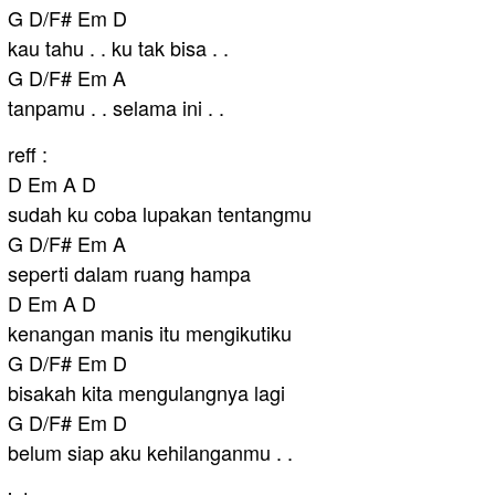
G D/F# Em D
kau tahu . . ku tak bisa . .
G D/F# Em A
tanpamu . . selama ini . .
reff :
D Em A D
sudah ku coba lupakan tentangmu
G D/F# Em A
seperti dalam ruang hampa
D Em A D
kenangan manis itu mengikutiku
G D/F# Em D
bisakah kita mengulangnya lagi
G D/F# Em D
belum siap aku kehilanganmu . .