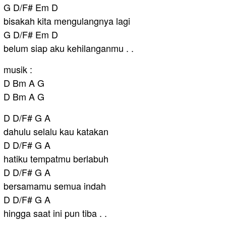
G D/F# Em D
bisakah kita mengulangnya lagi
G D/F# Em D
belum siap aku kehilanganmu . .
musik :
D Bm A G
D Bm A G
D D/F# G A
dahulu selalu kau katakan
D D/F# G A
hatiku tempatmu berlabuh
D D/F# G A
bersamamu semua indah
D D/F# G A
hingga saat ini pun tiba . .