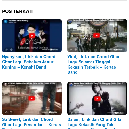
POS TERKAIT
Nyanyikan, Lirik dan Chord
Viral, Lirik dan Chord Gitar
Gitar Lagu Sebelum Janur
Lagu Selamat Tinggal
Kuning – Kenshi Band
Kekasih Terbaik – Kertas
Band
So Sweet, Lirik dan Chord
Dalam, Lirik dan Chord Gitar
Gitar Lagu Penantian – Kertas
Lagu Kekasih Yang Tak