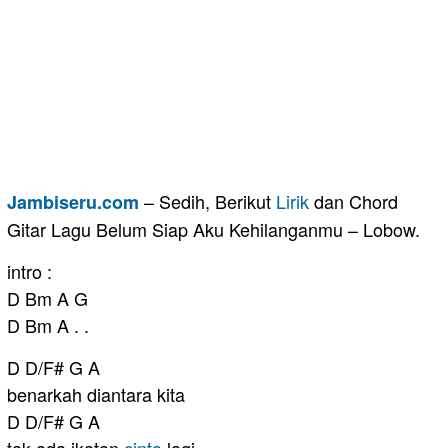
– Sedih, Berikut
Lirik
dan Chord
Jambiseru.com
Gitar Lagu Belum Siap Aku Kehilanganmu – Lobow.
intro :
D Bm A G
D Bm A . .
D D/F# G A
benarkah diantara kita
D D/F# G A