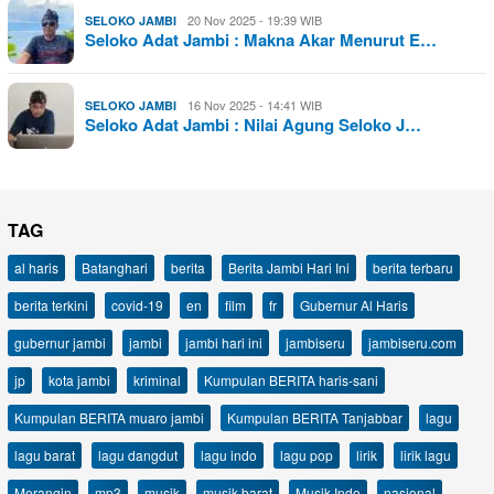
20 Nov 2025 - 19:39 WIB
SELOKO JAMBI
Seloko Adat Jambi : Makna Akar Menurut E…
16 Nov 2025 - 14:41 WIB
SELOKO JAMBI
Seloko Adat Jambi : Nilai Agung Seloko J…
TAG
al haris
Batanghari
berita
Berita Jambi Hari Ini
berita terbaru
berita terkini
covid-19
en
film
fr
Gubernur Al Haris
gubernur jambi
jambi
jambi hari ini
jambiseru
jambiseru.com
jp
kota jambi
kriminal
Kumpulan BERITA haris-sani
Kumpulan BERITA muaro jambi
Kumpulan BERITA Tanjabbar
lagu
lagu barat
lagu dangdut
lagu indo
lagu pop
lirik
lirik lagu
Merangin
mp3
musik
musik barat
Musik Indo
nasional