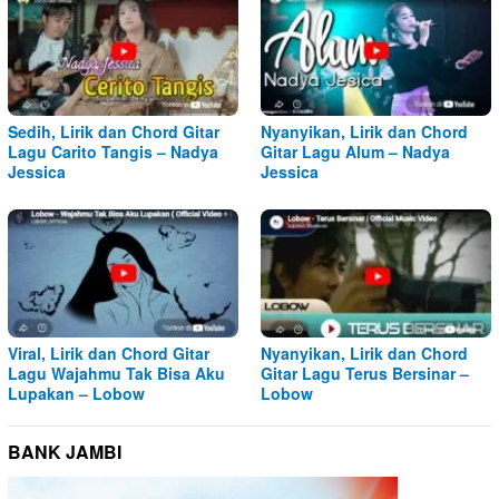
Sedih, Lirik dan Chord Gitar
Nyanyikan, Lirik dan Chord
Lagu Carito Tangis – Nadya
Gitar Lagu Alum – Nadya
Jessica
Jessica
Viral, Lirik dan Chord Gitar
Nyanyikan, Lirik dan Chord
Lagu Wajahmu Tak Bisa Aku
Gitar Lagu Terus Bersinar –
Lupakan – Lobow
Lobow
BANK JAMBI