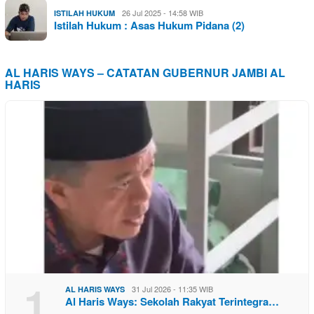
26 Jul 2025 - 14:58 WIB
ISTILAH HUKUM
Istilah Hukum : Asas Hukum Pidana (2)
AL HARIS WAYS – CATATAN GUBERNUR JAMBI AL
HARIS
1
31 Jul 2026 - 11:35 WIB
AL HARIS WAYS
Al Haris Ways: Sekolah Rakyat Terintegra…