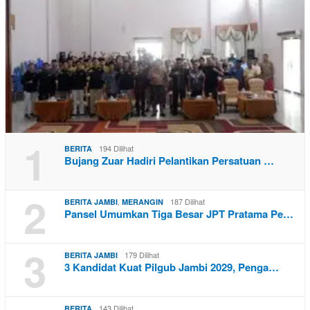
1
194 Dilihat
BERITA
Bujang Zuar Hadiri Pelantikan Persatuan …
2
,
187 Dilihat
BERITA JAMBI
MERANGIN
Pansel Umumkan Tiga Besar JPT Pratama Pe…
3
179 Dilihat
BERITA JAMBI
3 Kandidat Kuat Pilgub Jambi 2029, Penga…
143 Dilihat
BERITA