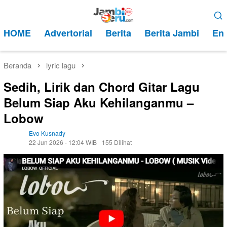
Loncat
Menu
ke
Mobile
HOME
Advertorial
Berita
Berita Jambi
Ent
konten
Beranda
lyric lagu
Sedih, Lirik dan Chord Gitar Lagu
Belum Siap Aku Kehilanganmu –
Lobow
Evo Kusnady
22 Jun 2026 - 12:04 WIB
155 Dilihat