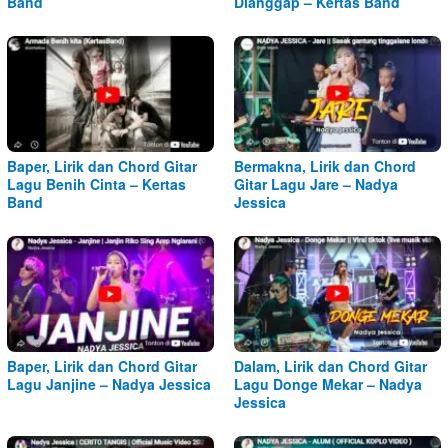
Band
Dianggap – Kertas Band
Baper, Lirik dan Chord Gitar
Bermakna, Lirik dan Chord
Lagu Benih Cinta – Kertas
Gitar Lagu Jare – Nadya
Band
Jessica
Baper, Lirik dan Chord Gitar
Dalam, Lirik dan Chord Gitar
Lagu Janjine – Nadya Jessica
Lagu Donge Mekar – Nadya
Jessica