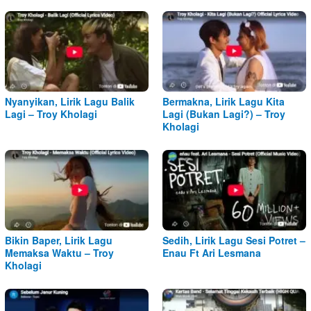
Nyanyikan, Lirik Lagu Balik
Bermakna, Lirik Lagu Kita
Lagi – Troy Kholagi
Lagi (Bukan Lagi?) – Troy
Kholagi
Bikin Baper, Lirik Lagu
Sedih, Lirik Lagu Sesi Potret –
Memaksa Waktu – Troy
Enau Ft Ari Lesmana
Kholagi