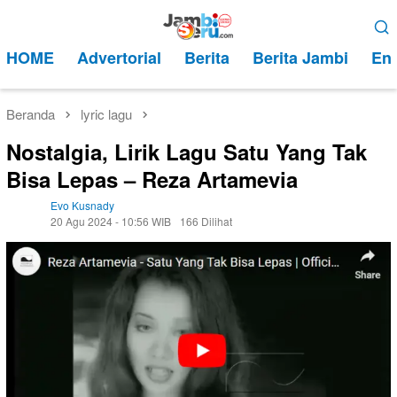
Loncat
Menu
ke
Mobile
HOME
Advertorial
Berita
Berita Jambi
Ent
konten
Beranda
lyric lagu
Nostalgia, Lirik Lagu Satu Yang Tak
Bisa Lepas – Reza Artamevia
Evo Kusnady
20 Agu 2024 - 10:56 WIB
166 Dilihat