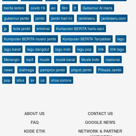
berita terkini
covid-19
en
film
fr
Gubernur Al Haris
gubernur jambi
jambi
jambi hari ini
jambiseru
jambiseru.com
jp
kota jambi
kriminal
Kumpulan BERITA haris-sani
Kumpulan BERITA muaro jambi
Kumpulan BERITA Tanjabbar
lagu
lagu barat
lagu dangdut
lagu indo
lagu pop
lirik
lirik lagu
Merangin
mp3
musik
musik barat
Musik Indo
nasional
news
olahraga
pemprov jambi
pilgub jambi
Pilkada Jambi
pop
situs
sv
us
virus corona
ABOUT US
CONTACT US
FAQ
GOOGLE NEWS
KODE ETIK
NETWORK & PARTNER