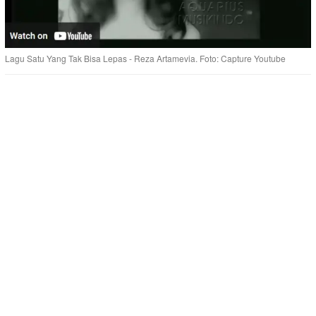
Lagu Satu Yang Tak Bisa Lepas - Reza Artamevia. Foto: Capture Youtube