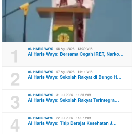
1
08 Agu 2026 - 13:39 WIB
AL HARIS WAYS
Al Haris Ways: Bersama Cegah IRET, Narko…
2
07 Agu 2026 - 14:11 WIB
AL HARIS WAYS
Al Haris Ways: Sekolah Rakyat di Bungo H…
3
31 Jul 2026 - 11:35 WIB
AL HARIS WAYS
Al Haris Ways: Sekolah Rakyat Terintegra…
4
22 Jul 2026 - 14:07 WIB
AL HARIS WAYS
Al Haris Ways: Titip Derajat Kesehatan J…