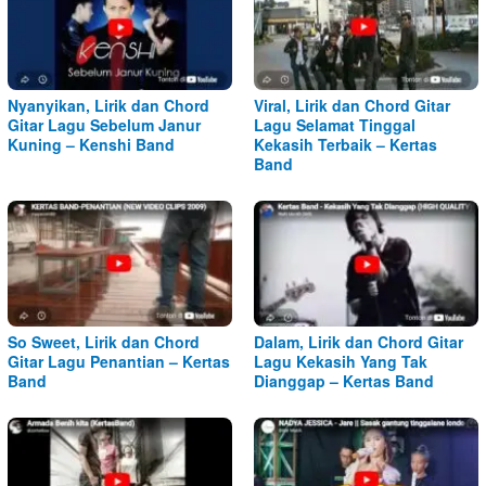
Nyanyikan, Lirik dan Chord
Viral, Lirik dan Chord Gitar
Gitar Lagu Sebelum Janur
Lagu Selamat Tinggal
Kuning – Kenshi Band
Kekasih Terbaik – Kertas
Band
So Sweet, Lirik dan Chord
Dalam, Lirik dan Chord Gitar
Gitar Lagu Penantian – Kertas
Lagu Kekasih Yang Tak
Band
Dianggap – Kertas Band