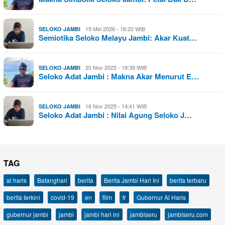
19 Mei 2026 - 16:20 WIB
SELOKO JAMBI
Semiotika Seloko Melayu Jambi: Akar Kuat…
20 Nov 2025 - 19:39 WIB
SELOKO JAMBI
Seloko Adat Jambi : Makna Akar Menurut E…
16 Nov 2025 - 14:41 WIB
SELOKO JAMBI
Seloko Adat Jambi : Nilai Agung Seloko J…
TAG
al haris
Batanghari
berita
Berita Jambi Hari Ini
berita terbaru
berita terkini
covid-19
en
film
fr
Gubernur Al Haris
gubernur jambi
jambi
jambi hari ini
jambiseru
jambiseru.com