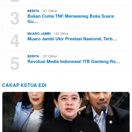
3
151 Dilihat
BERITA
Bukan Cuma TNI! Mensesneg Buka Suara:
Gu…
4
145 Dilihat
MUARO JAMBI
Muaro Jambi Ukir Prestasi Nasional, Terb…
5
137 Dilihat
BERITA
Revolusi Medis Indonesia! ITB Ganteng Ro…
CAKAP KETUA EDI