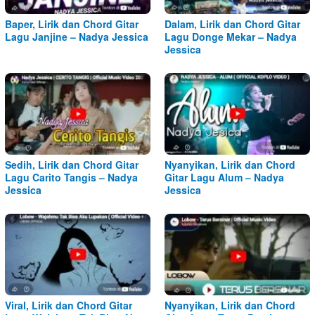
Baper, Lirik dan Chord Gitar
Dalam, Lirik dan Chord Gitar
Lagu Janjine – Nadya Jessica
Lagu Donge Mekar – Nadya
Jessica
Sedih, Lirik dan Chord Gitar
Nyanyikan, Lirik dan Chord
Lagu Carito Tangis – Nadya
Gitar Lagu Alum – Nadya
Jessica
Jessica
Viral, Lirik dan Chord Gitar
Nyanyikan, Lirik dan Chord