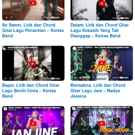
So Sweet, Lirik dan Chord
Dalam, Lirik dan Chord Gitar
Gitar Lagu Penantian – Kertas
Lagu Kekasih Yang Tak
Band
Dianggap – Kertas Band
Baper, Lirik dan Chord Gitar
Bermakna, Lirik dan Chord
Lagu Benih Cinta – Kertas
Gitar Lagu Jare – Nadya
Band
Jessica