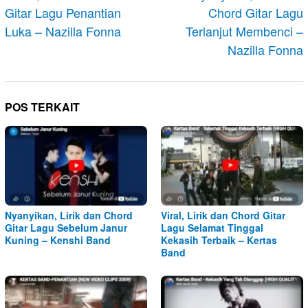
Gitar Lagu Penantian
Chord Gitar Lagu
Luka – Nazilla Fonna
Terlanjut Membenci –
Nazilla Fonna
POS TERKAIT
Nyanyikan, Lirik dan Chord
Viral, Lirik dan Chord Gitar
Gitar Lagu Sebelum Janur
Lagu Selamat Tinggal
Kuning – Kenshi Band
Kekasih Terbaik – Kertas
Band