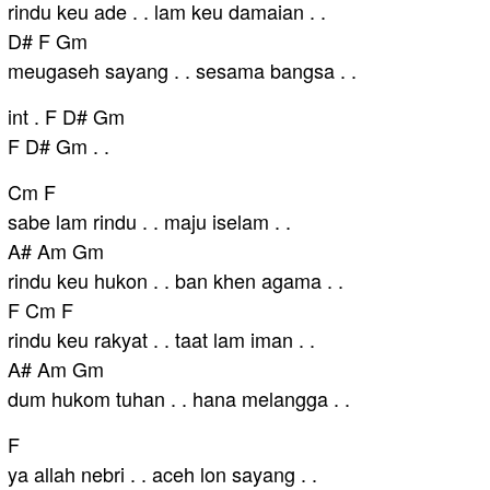
rindu keu ade . . lam keu damaian . .
D# F Gm
meugaseh sayang . . sesama bangsa . .
int . F D# Gm
F D# Gm . .
Cm F
sabe lam rindu . . maju iselam . .
A# Am Gm
rindu keu hukon . . ban khen agama . .
F Cm F
rindu keu rakyat . . taat lam iman . .
A# Am Gm
dum hukom tuhan . . hana melangga . .
F
ya allah nebri . . aceh lon sayang . .