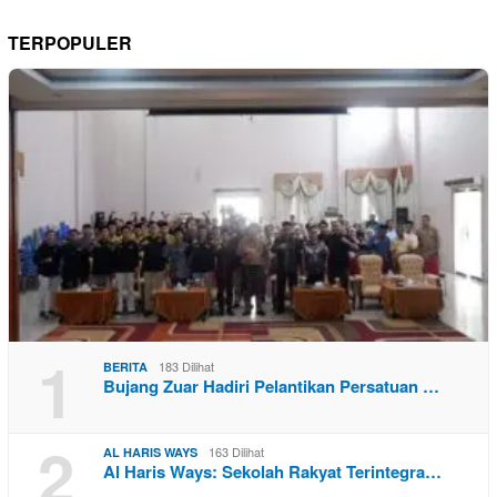
TERPOPULER
1
183 Dilihat
BERITA
Bujang Zuar Hadiri Pelantikan Persatuan …
2
163 Dilihat
AL HARIS WAYS
Al Haris Ways: Sekolah Rakyat Terintegra…