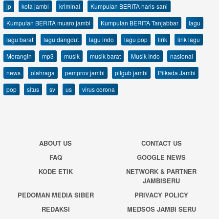
jp
kota jambi
kriminal
Kumpulan BERITA haris-sani
Kumpulan BERITA muaro jambi
Kumpulan BERITA Tanjabbar
lagu
lagu barat
lagu dangdut
lagu indo
lagu pop
lirik
lirik lagu
Merangin
mp3
musik
musik barat
Musik Indo
nasional
news
olahraga
pemprov jambi
pilgub jambi
Pilkada Jambi
pop
situs
sv
us
virus corona
ABOUT US
CONTACT US
FAQ
GOOGLE NEWS
KODE ETIK
NETWORK & PARTNER
JAMBISERU
PEDOMAN MEDIA SIBER
PRIVACY POLICY
REDAKSI
MEDSOS JAMBI SERU