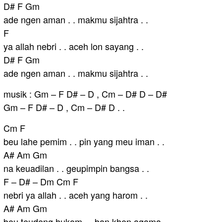
D# F Gm
ade ngen aman . . makmu sijahtra . .
F
ya allah nebri . . aceh lon sayang . .
D# F Gm
ade ngen aman . . makmu sijahtra . .
musik : Gm – F D# – D , Cm – D# D – D#
Gm – F D# – D , Cm – D# D . .
Cm F
beu lahe pemim . . pin yang meu iman . .
A# Am Gm
na keuadilan . . geupimpin bangsa . .
F – D# – Dm Cm F
nebri ya allah . . aceh yang harom . .
A# Am Gm
beu teudeng hukom . . ban khen agama . .