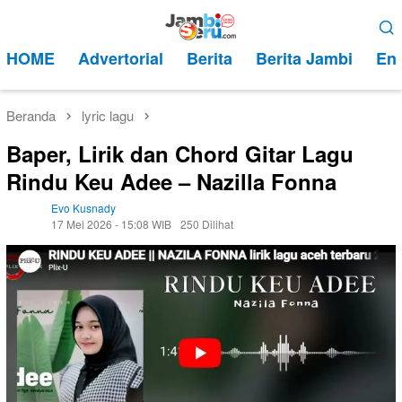
Loncat
Menu
ke
Mobile
HOME
Advertorial
Berita
Berita Jambi
Ent
konten
Beranda
lyric lagu
Baper, Lirik dan Chord Gitar Lagu
Rindu Keu Adee – Nazilla Fonna
Evo Kusnady
17 Mei 2026 - 15:08 WIB
250 Dilihat