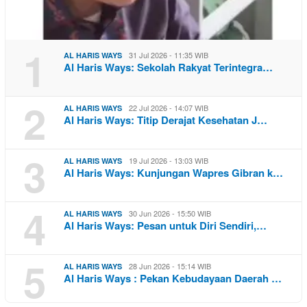
1
31 Jul 2026 - 11:35 WIB
AL HARIS WAYS
Al Haris Ways: Sekolah Rakyat Terintegra…
2
22 Jul 2026 - 14:07 WIB
AL HARIS WAYS
Al Haris Ways: Titip Derajat Kesehatan J…
3
19 Jul 2026 - 13:03 WIB
AL HARIS WAYS
Al Haris Ways: Kunjungan Wapres Gibran k…
4
30 Jun 2026 - 15:50 WIB
AL HARIS WAYS
Al Haris Ways: Pesan untuk Diri Sendiri,…
5
28 Jun 2026 - 15:14 WIB
AL HARIS WAYS
Al Haris Ways : Pekan Kebudayaan Daerah …