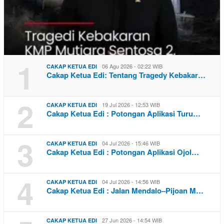
1
06 Agu 2026 - 02:22 WIB
CAKAP KETUA EDI
Cakap Ketua Edi: Tentang Tragedy Kebakar…
2
19 Jul 2026 - 12:53 WIB
CAKAP KETUA EDI
Cakap Ketua Edi : Potongan Aplikasi Turu…
3
04 Jul 2026 - 15:46 WIB
CAKAP KETUA EDI
Cakap Ketua Edi : Potongan Aplikasi Ojol…
4
04 Jul 2026 - 14:56 WIB
CAKAP KETUA EDI
Cakap Ketua Edi : Jalan Mendalo–Pijoan M…
27 Jun 2026 - 14:54 WIB
CAKAP KETUA EDI