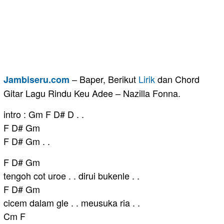
– Baper, Berikut
Lirik
dan Chord
Jambiseru.com
Gitar Lagu Rindu Keu Adee – Nazilla Fonna.
intro : Gm F D# D . .
F D# Gm
F D# Gm . .
F D# Gm
tengoh cot uroe . . dirui bukenle . .
F D# Gm
cicem dalam gle . . meusuka ria . .
Cm F