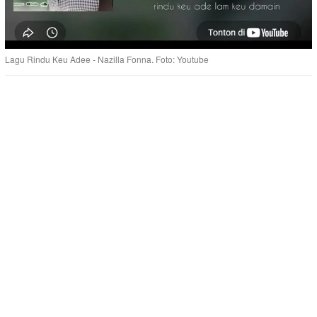
Lagu Rindu Keu Adee - Nazilla Fonna. Foto: Youtube