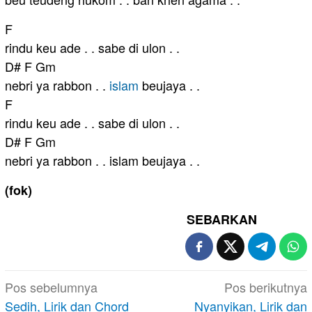
F
rindu keu ade . . sabe di ulon . .
D# F Gm
nebri ya rabbon . .
islam
beujaya . .
F
rindu keu ade . . sabe di ulon . .
D# F Gm
nebri ya rabbon . . islam beujaya . .
(fok)
SEBARKAN
Navigasi
Pos sebelumnya
Pos berikutnya
pos
Sedih, Lirik dan Chord
Nyanyikan, Lirik dan