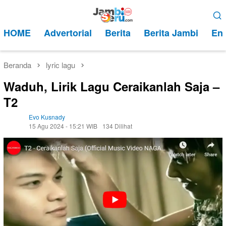
Loncat
Menu
ke
Mobile
HOME
Advertorial
Berita
Berita Jambi
Ent
konten
Beranda
lyric lagu
Waduh, Lirik Lagu Ceraikanlah Saja –
T2
Evo Kusnady
15 Agu 2024 - 15:21 WIB
134 Dilihat