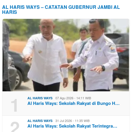
AL HARIS WAYS – CATATAN GUBERNUR JAMBI AL
HARIS
1
07 Agu 2026 - 14:11 WIB
AL HARIS WAYS
Al Haris Ways: Sekolah Rakyat di Bungo H…
2
31 Jul 2026 - 11:35 WIB
AL HARIS WAYS
Al Haris Ways: Sekolah Rakyat Terintegra…