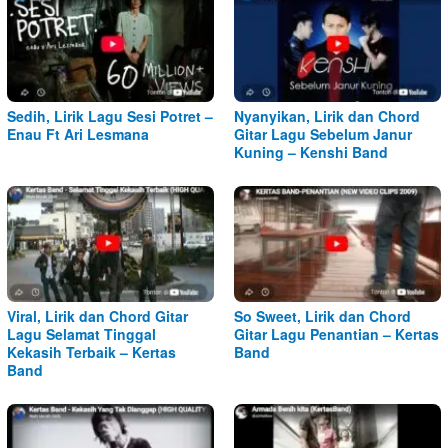
Sedih, Lirik Lagu Sesi Potret –
Nyanyikan, Lirik dan Chord
Enau Ft Ari Lesmana
Gitar Lagu Sebelum Janur
Kuning – Kenshi Band
Viral, Lirik dan Chord Gitar
So Sweet, Lirik dan Chord
Lagu Selamat Tinggal
Gitar Lagu Penantian – Kertas
Kekasih Terbaik – Kertas
Band
Band