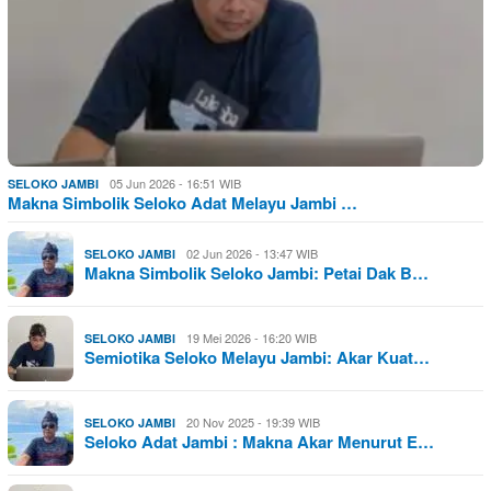
05 Jun 2026 - 16:51 WIB
SELOKO JAMBI
Makna Simbolik Seloko Adat Melayu Jambi …
02 Jun 2026 - 13:47 WIB
SELOKO JAMBI
Makna Simbolik Seloko Jambi: Petai Dak B…
19 Mei 2026 - 16:20 WIB
SELOKO JAMBI
Semiotika Seloko Melayu Jambi: Akar Kuat…
20 Nov 2025 - 19:39 WIB
SELOKO JAMBI
Seloko Adat Jambi : Makna Akar Menurut E…