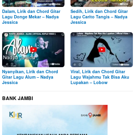
Dalam, Lirik dan Chord Gitar
Sedih, Lirik dan Chord Gitar
Lagu Donge Mekar – Nadya
Lagu Carito Tangis – Nadya
Jessica
Jessica
Nyanyikan, Lirik dan Chord
Viral, Lirik dan Chord Gitar
Gitar Lagu Alum – Nadya
Lagu Wajahmu Tak Bisa Aku
Jessica
Lupakan – Lobow
BANK JAMBI