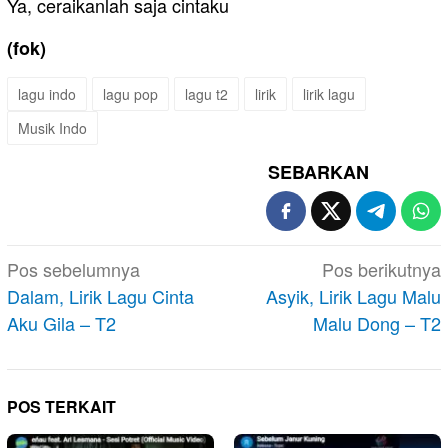
Ya, ceraikanlah saja cintaku
(fok)
lagu indo
lagu pop
lagu t2
lirik
lirik lagu
Musik Indo
SEBARKAN
Navigasi
Pos sebelumnya
Pos berikutnya
pos
Dalam, Lirik Lagu Cinta
Asyik, Lirik Lagu Malu
Aku Gila – T2
Malu Dong – T2
POS TERKAIT