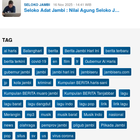
16 Nov 2025 - 14:41 WIB
SELOKO JAMBI
Seloko Adat Jambi : Nilai Agung Seloko J…
TAG
al haris
Batanghari
berita
Berita Jambi Hari Ini
berita terbaru
berita terkini
covid-19
en
film
fr
Gubernur Al Haris
gubernur jambi
jambi
jambi hari ini
jambiseru
jambiseru.com
jp
kota jambi
kriminal
Kumpulan BERITA haris-sani
Kumpulan BERITA muaro jambi
Kumpulan BERITA Tanjabbar
lagu
lagu barat
lagu dangdut
lagu indo
lagu pop
lirik
lirik lagu
Merangin
mp3
musik
musik barat
Musik Indo
nasional
news
olahraga
pemprov jambi
pilgub jambi
Pilkada Jambi
pop
situs
sv
us
virus corona