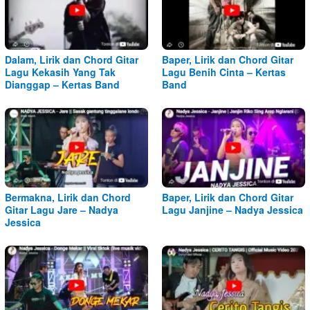
Dalam, Lirik dan Chord Gitar
Baper, Lirik dan Chord Gitar
Lagu Kekasih Yang Tak
Lagu Benih Cinta – Kertas
Dianggap – Kertas Band
Band
Bermakna, Lirik dan Chord
Baper, Lirik dan Chord Gitar
Gitar Lagu Jare – Nadya
Lagu Janjine – Nadya Jessica
Jessica