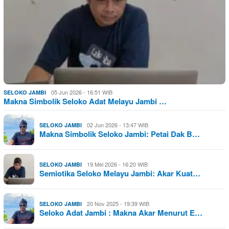
05 Jun 2026 - 16:51 WIB
SELOKO JAMBI
Makna Simbolik Seloko Adat Melayu Jambi …
02 Jun 2026 - 13:47 WIB
SELOKO JAMBI
Makna Simbolik Seloko Jambi: Petai Dak B…
19 Mei 2026 - 16:20 WIB
SELOKO JAMBI
Semiotika Seloko Melayu Jambi: Akar Kuat…
20 Nov 2025 - 19:39 WIB
SELOKO JAMBI
Seloko Adat Jambi : Makna Akar Menurut E…