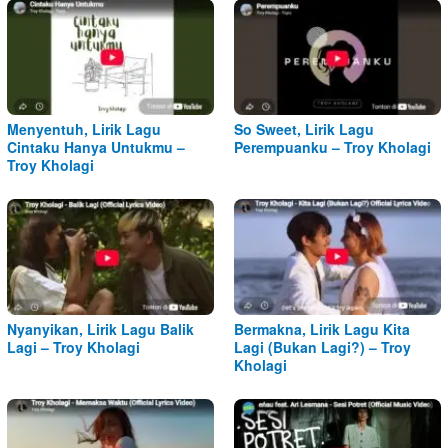
Menyentuh, Lirik Lagu
So Sweet, Lirik Lagu
Cintaku Hanya Untukmu –
Perempuanku – Troy Kholagi
Troy Kholagi
Nyanyikan, Lirik Lagu Balik
Bermakna, Lirik Lagu Kita
Lagi – Troy Kholagi
Lagi (Bukan Lagi?) – Troy
Kholagi