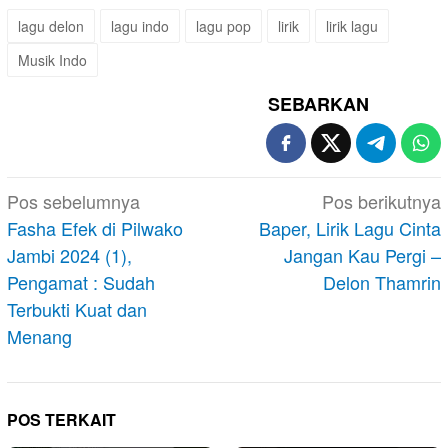
lagu delon
lagu indo
lagu pop
lirik
lirik lagu
Musik Indo
SEBARKAN
Navigasi
Pos sebelumnya
Pos berikutnya
pos
Fasha Efek di Pilwako
Baper, Lirik Lagu Cinta
Jambi 2024 (1),
Jangan Kau Pergi –
Pengamat : Sudah
Delon Thamrin
Terbukti Kuat dan
Menang
POS TERKAIT