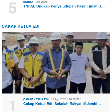
5
201 Dilihat
BERITA
TNI AL Ungkap Penyeludupan Pasir Timah S…
CAKAP KETUA EDI
1
10 Agu 2026 - 16:36 WIB
CAKAP KETUA EDI
Cakap Ketua Edi: Sekolah Rakyat di Jambi…