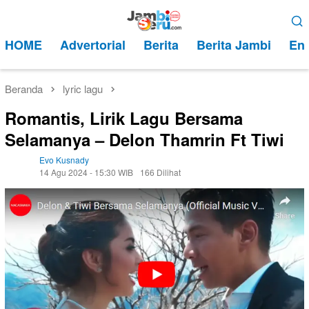
Loncat
Menu
ke
Mobile
HOME
Advertorial
Berita
Berita Jambi
Ent
konten
Beranda
lyric lagu
Romantis, Lirik Lagu Bersama
Selamanya – Delon Thamrin Ft Tiwi
Evo Kusnady
14 Agu 2024 - 15:30 WIB
166 Dilihat