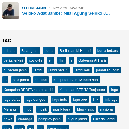
16 Nov 2025 - 14:41 WIB
SELOKO JAMBI
Seloko Adat Jambi : Nilai Agung Seloko J…
TAG
al haris
Batanghari
berita
Berita Jambi Hari Ini
berita terbaru
berita terkini
covid-19
en
film
fr
Gubernur Al Haris
gubernur jambi
jambi
jambi hari ini
jambiseru
jambiseru.com
jp
kota jambi
kriminal
Kumpulan BERITA haris-sani
Kumpulan BERITA muaro jambi
Kumpulan BERITA Tanjabbar
lagu
lagu barat
lagu dangdut
lagu indo
lagu pop
lirik
lirik lagu
Merangin
mp3
musik
musik barat
Musik Indo
nasional
news
olahraga
pemprov jambi
pilgub jambi
Pilkada Jambi
pop
situs
sv
us
virus corona