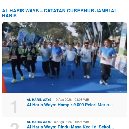
AL HARIS WAYS – CATATAN GUBERNUR JAMBI AL
HARIS
1
10 Agu 2026 - 03:08 WIB
AL HARIS WAYS
Al Haris Ways: Hampir 9.000 Pelari Meria…
2
09 Agu 2026 - 15:24 WIB
AL HARIS WAYS
Al Haris Ways: Rindu Masa Kecil di Sekol…