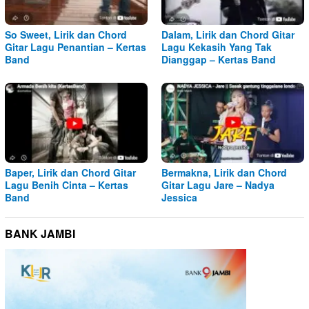
So Sweet, Lirik dan Chord
Dalam, Lirik dan Chord Gitar
Gitar Lagu Penantian – Kertas
Lagu Kekasih Yang Tak
Band
Dianggap – Kertas Band
Baper, Lirik dan Chord Gitar
Bermakna, Lirik dan Chord
Lagu Benih Cinta – Kertas
Gitar Lagu Jare – Nadya
Band
Jessica
BANK JAMBI