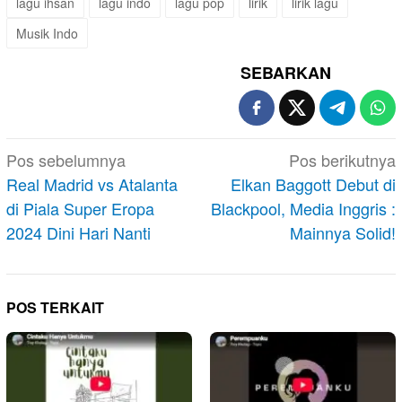
lagu ihsan
lagu indo
lagu pop
lirik
lirik lagu
Musik Indo
SEBARKAN
Navigasi
Pos sebelumnya
Pos berikutnya
pos
Real Madrid vs Atalanta
Elkan Baggott Debut di
di Piala Super Eropa
Blackpool, Media Inggris :
2024 Dini Hari Nanti
Mainnya Solid!
POS TERKAIT