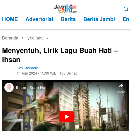
Loncat
Menu
ke
Mobile
HOME
Advertorial
Berita
Berita Jambi
Ent
konten
Beranda
lyric lagu
Menyentuh, Lirik Lagu Buah Hati –
Ihsan
Evo Kusnady
14 Agu 2024 - 15:39 WIB
133 Dilihat