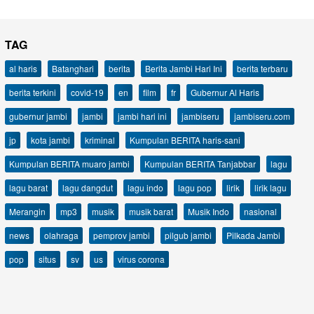
TAG
al haris
Batanghari
berita
Berita Jambi Hari Ini
berita terbaru
berita terkini
covid-19
en
film
fr
Gubernur Al Haris
gubernur jambi
jambi
jambi hari ini
jambiseru
jambiseru.com
jp
kota jambi
kriminal
Kumpulan BERITA haris-sani
Kumpulan BERITA muaro jambi
Kumpulan BERITA Tanjabbar
lagu
lagu barat
lagu dangdut
lagu indo
lagu pop
lirik
lirik lagu
Merangin
mp3
musik
musik barat
Musik Indo
nasional
news
olahraga
pemprov jambi
pilgub jambi
Pilkada Jambi
pop
situs
sv
us
virus corona