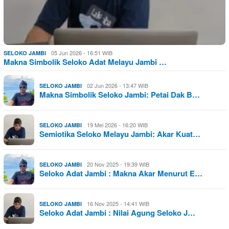
05 Jun 2026 - 16:51 WIB
SELOKO JAMBI
Makna Simbolik Seloko Adat Melayu Jambi …
02 Jun 2026 - 13:47 WIB
SELOKO JAMBI
Makna Simbolik Seloko Jambi: Petai Dak B…
19 Mei 2026 - 16:20 WIB
SELOKO JAMBI
Semiotika Seloko Melayu Jambi: Akar Kuat…
20 Nov 2025 - 19:39 WIB
SELOKO JAMBI
Seloko Adat Jambi : Makna Akar Menurut E…
16 Nov 2025 - 14:41 WIB
SELOKO JAMBI
Seloko Adat Jambi : Nilai Agung Seloko J…