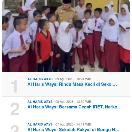
1
09 Agu 2026 - 15:24 WIB
AL HARIS WAYS
Al Haris Ways: Rindu Masa Kecil di Sekol…
2
08 Agu 2026 - 13:39 WIB
AL HARIS WAYS
Al Haris Ways: Bersama Cegah IRET, Narko…
3
07 Agu 2026 - 14:11 WIB
AL HARIS WAYS
Al Haris Ways: Sekolah Rakyat di Bungo H…