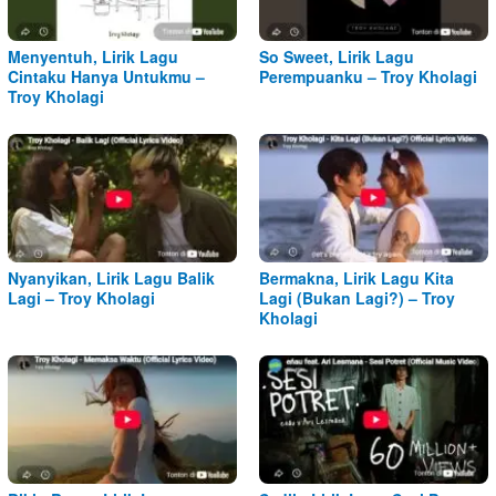
Menyentuh, Lirik Lagu
So Sweet, Lirik Lagu
Cintaku Hanya Untukmu –
Perempuanku – Troy Kholagi
Troy Kholagi
Nyanyikan, Lirik Lagu Balik
Bermakna, Lirik Lagu Kita
Lagi – Troy Kholagi
Lagi (Bukan Lagi?) – Troy
Kholagi