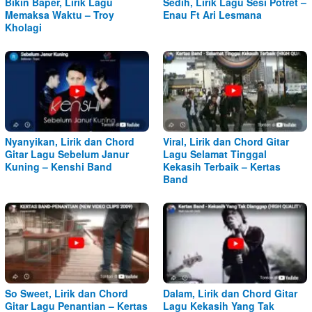
Bikin Baper, Lirik Lagu
Sedih, Lirik Lagu Sesi Potret –
Memaksa Waktu – Troy
Enau Ft Ari Lesmana
Kholagi
Nyanyikan, Lirik dan Chord
Viral, Lirik dan Chord Gitar
Gitar Lagu Sebelum Janur
Lagu Selamat Tinggal
Kuning – Kenshi Band
Kekasih Terbaik – Kertas
Band
So Sweet, Lirik dan Chord
Dalam, Lirik dan Chord Gitar
Gitar Lagu Penantian – Kertas
Lagu Kekasih Yang Tak