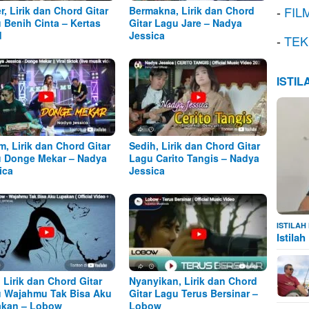
-
FIL
r, Lirik dan Chord Gitar
Bermakna, Lirik dan Chord
 Benih Cinta – Kertas
Gitar Lagu Jare – Nadya
d
Jessica
-
TEK
ISTI
m, Lirik dan Chord Gitar
Sedih, Lirik dan Chord Gitar
 Donge Mekar – Nadya
Lagu Carito Tangis – Nadya
ica
Jessica
ISTILA
Istila
, Lirik dan Chord Gitar
Nyanyikan, Lirik dan Chord
 Wajahmu Tak Bisa Aku
Gitar Lagu Terus Bersinar –
kan – Lobow
Lobow