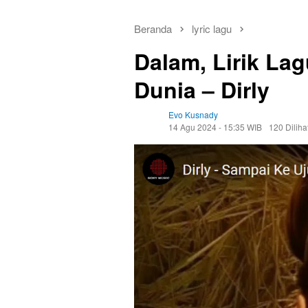
Beranda
lyric lagu
Dalam, Lirik La
Dunia – Dirly
Evo Kusnady
14 Agu 2024 - 15:35 WIB
120 Diliha