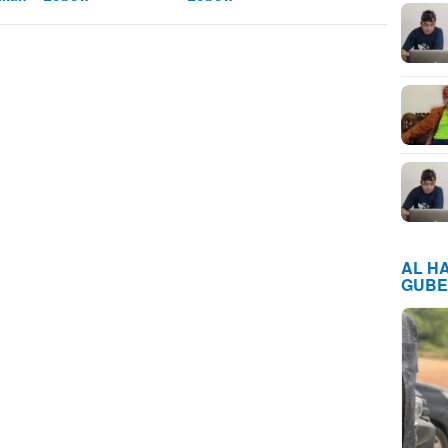
AL H
GUBE