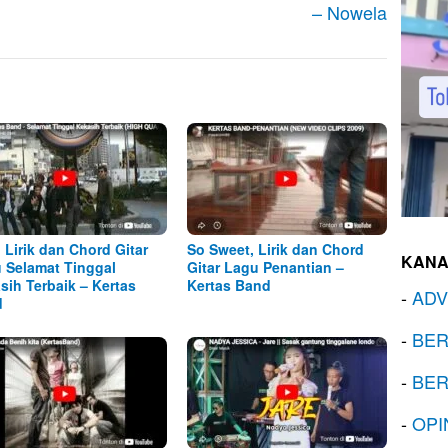
– Nowela
, Lirik dan Chord Gitar
So Sweet, Lirik dan Chord
KANA
 Selamat Tinggal
Gitar Lagu Penantian –
sih Terbaik – Kertas
Kertas Band
-
ADV
d
-
BER
-
BER
-
OPI