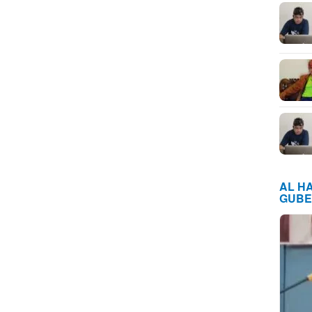
AL H
GUBE