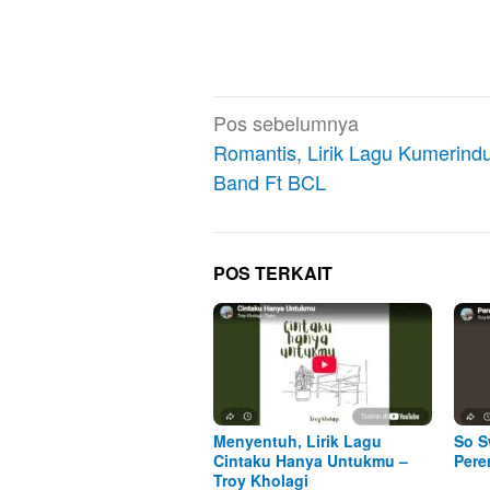
Navigasi
Pos sebelumnya
pos
Romantis, Lirik Lagu Kumerind
Band Ft BCL
POS TERKAIT
Menyentuh, Lirik Lagu
So S
Cintaku Hanya Untukmu –
Pere
Troy Kholagi