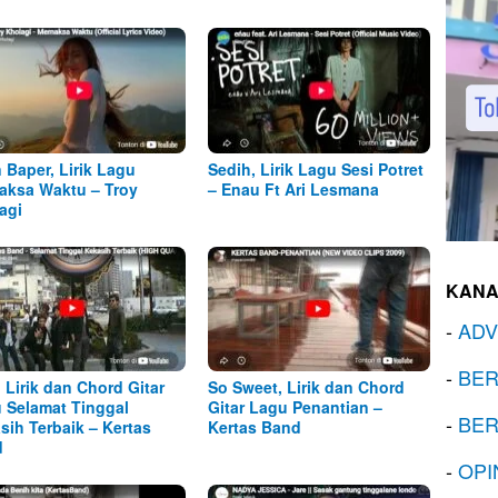
n Baper, Lirik Lagu
Sedih, Lirik Lagu Sesi Potret
ksa Waktu – Troy
– Enau Ft Ari Lesmana
agi
KANA
-
ADV
-
BER
, Lirik dan Chord Gitar
So Sweet, Lirik dan Chord
 Selamat Tinggal
Gitar Lagu Penantian –
-
BER
sih Terbaik – Kertas
Kertas Band
d
-
OPI