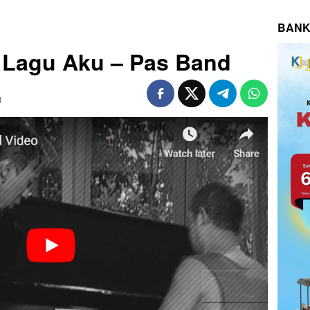
BANK
k Lagu Aku – Pas Band
t