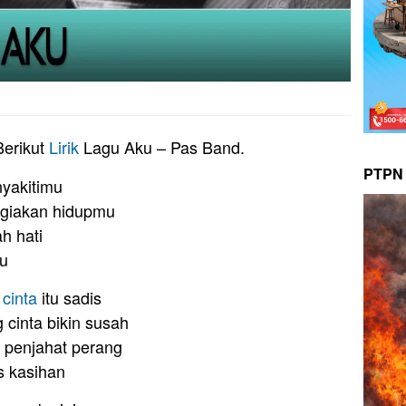
Berikut
Lirik
Lagu Aku – Pas Band.
PTPN 
nyakitimu
agiakan hidupmu
ah hati
ku
g
cinta
itu sadis
cinta bikin susah
n penjahat perang
s kasihan