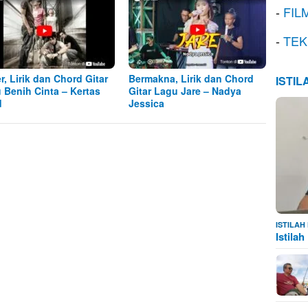
-
FIL
-
TEK
r, Lirik dan Chord Gitar
Bermakna, Lirik dan Chord
ISTI
 Benih Cinta – Kertas
Gitar Lagu Jare – Nadya
d
Jessica
ISTILA
Istila