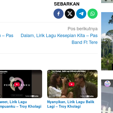
SEBARKAN
Pos berikutnya
u – Pas
Dalam, Lirik Lagu Kesepian Kita – Pas
Band Ft Tere
weet, Lirik Lagu
Nyanyikan, Lirik Lagu Balik
mpuanku – Troy Kholagi
Lagi – Troy Kholagi