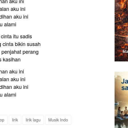
han aku ini
lan aku ini
dihan aku ini
u alami
inta itu sadis
cinta bikin susah
n penjahat perang
s kasihan
han aku ini
lan aku ini
dihan aku ini
u alami
pop
lirik
lirik lagu
Musik Indo