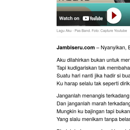
Lagu Aku - Pas Band. Foto: Capture Youtube
– Nyanyikan, 
Jambiseru.com
Aku dilahirkan bukan untuk me
Tapi kudigariskan tak membah
Suatu hari nanti jika hadir si bu
Ku harap selalu tak seperti diri
Janganlah menangis terkadan
Dan janganlah marah terkadang 
Mungkin ku bajingan tapi buka
Yang slalu menikam tanpa bela