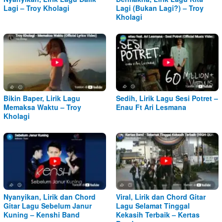
Lagi – Troy Kholagi
Lagi (Bukan Lagi?) – Troy
Kholagi
Bikin Baper, Lirik Lagu
Sedih, Lirik Lagu Sesi Potret –
Memaksa Waktu – Troy
Enau Ft Ari Lesmana
Kholagi
Nyanyikan, Lirik dan Chord
Viral, Lirik dan Chord Gitar
Gitar Lagu Sebelum Janur
Lagu Selamat Tinggal
Kuning – Kenshi Band
Kekasih Terbaik – Kertas