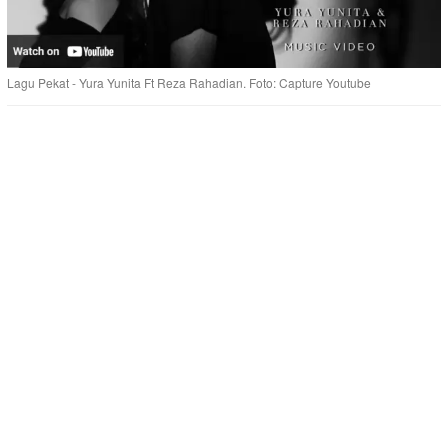
Lagu Pekat - Yura Yunita Ft Reza Rahadian. Foto: Capture Youtube