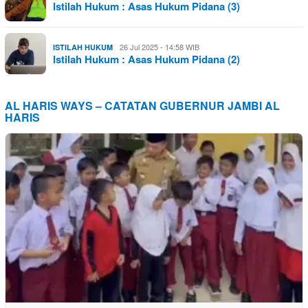
Istilah Hukum : Asas Hukum Pidana (3)
26 Jul 2025 - 14:58 WIB
ISTILAH HUKUM
Istilah Hukum : Asas Hukum Pidana (2)
AL HARIS WAYS – CATATAN GUBERNUR JAMBI AL
HARIS