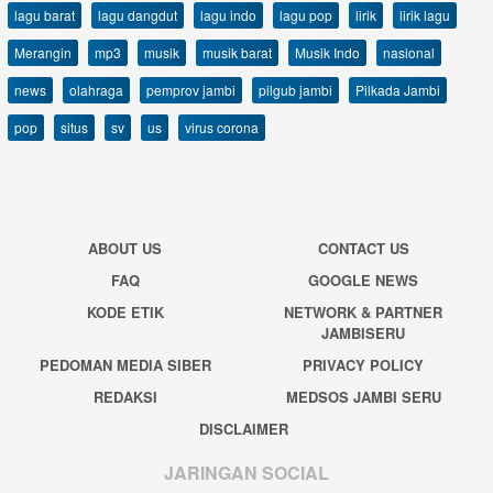
lagu barat
lagu dangdut
lagu indo
lagu pop
lirik
lirik lagu
Merangin
mp3
musik
musik barat
Musik Indo
nasional
news
olahraga
pemprov jambi
pilgub jambi
Pilkada Jambi
pop
situs
sv
us
virus corona
ABOUT US
CONTACT US
FAQ
GOOGLE NEWS
KODE ETIK
NETWORK & PARTNER
JAMBISERU
PEDOMAN MEDIA SIBER
PRIVACY POLICY
REDAKSI
MEDSOS JAMBI SERU
DISCLAIMER
JARINGAN SOCIAL