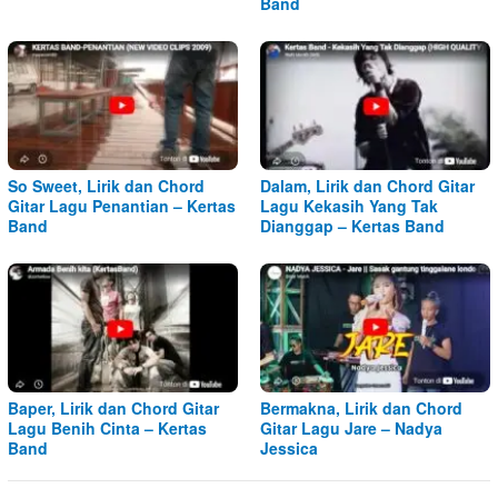
Band
So Sweet, Lirik dan Chord
Dalam, Lirik dan Chord Gitar
Gitar Lagu Penantian – Kertas
Lagu Kekasih Yang Tak
Band
Dianggap – Kertas Band
Baper, Lirik dan Chord Gitar
Bermakna, Lirik dan Chord
Lagu Benih Cinta – Kertas
Gitar Lagu Jare – Nadya
Band
Jessica