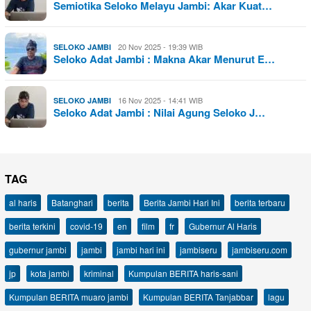
Semiotika Seloko Melayu Jambi: Akar Kuat…
20 Nov 2025 - 19:39 WIB
SELOKO JAMBI
Seloko Adat Jambi : Makna Akar Menurut E…
16 Nov 2025 - 14:41 WIB
SELOKO JAMBI
Seloko Adat Jambi : Nilai Agung Seloko J…
TAG
al haris
Batanghari
berita
Berita Jambi Hari Ini
berita terbaru
berita terkini
covid-19
en
film
fr
Gubernur Al Haris
gubernur jambi
jambi
jambi hari ini
jambiseru
jambiseru.com
jp
kota jambi
kriminal
Kumpulan BERITA haris-sani
Kumpulan BERITA muaro jambi
Kumpulan BERITA Tanjabbar
lagu