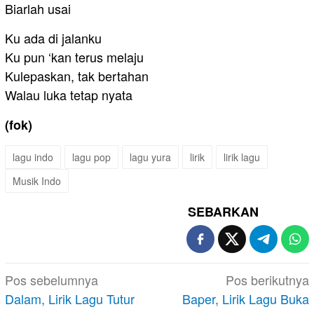
Biarlah usai
Ku ada di jalanku
Ku pun ‘kan terus melaju
Kulepaskan, tak bertahan
Walau luka tetap nyata
(fok)
lagu indo
lagu pop
lagu yura
lirik
lirik lagu
Musik Indo
SEBARKAN
Navigasi
Pos sebelumnya
Pos berikutnya
pos
Dalam, Lirik Lagu Tutur
Baper, Lirik Lagu Buka