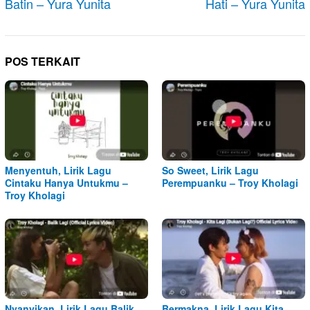
Batin – Yura Yunita
Hati – Yura Yunita
POS TERKAIT
Menyentuh, Lirik Lagu
So Sweet, Lirik Lagu
Cintaku Hanya Untukmu –
Perempuanku – Troy Kholagi
Troy Kholagi
Nyanyikan, Lirik Lagu Balik
Bermakna, Lirik Lagu Kita