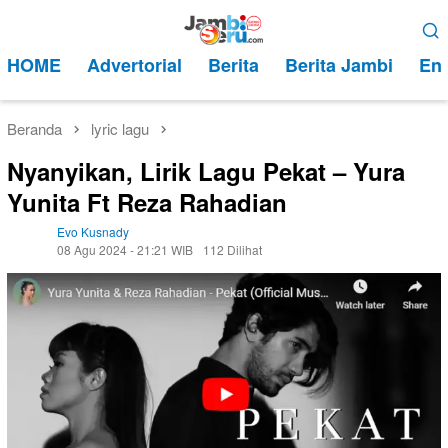
Loncat
Menu
ke
Mobile
HOME
Advertorial
Berita
Berita Jambi
Ent
konten
Beranda
lyric lagu
Nyanyikan, Lirik Lagu Pekat – Yura
Yunita Ft Reza Rahadian
Evo Kusnady
08 Agu 2024 - 21:21 WIB
112 Dilihat