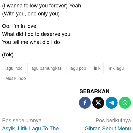
(I wanna follow you forever) Yeah
(With you, one only you)
Oo, I’m in love
What did I do to deserve you
You tell me what did I do
(fok)
lagu indo
lagu pamungkas
lagu pop
lirik
lirik lagu
Musik Indo
SEBARKAN
Navigasi
Pos sebelumnya
Pos berikutnya
pos
Asyik, Lirik Lagu To The
Gibran Sebut Menu