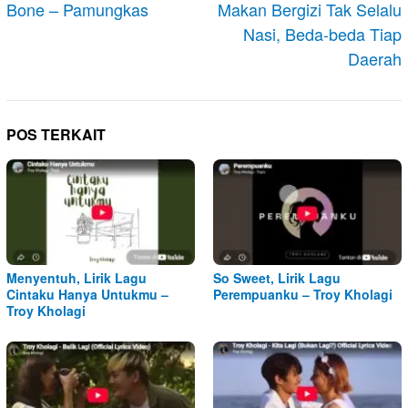
Bone – Pamungkas
Makan Bergizi Tak Selalu
Nasi, Beda-beda Tiap
Daerah
POS TERKAIT
Menyentuh, Lirik Lagu
So Sweet, Lirik Lagu
Cintaku Hanya Untukmu –
Perempuanku – Troy Kholagi
Troy Kholagi