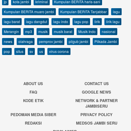
jp
kota jambi
kriminal
Kumpulan BERITA haris-sani
Kumpulan BERITA muaro jambi
Kumpulan BERITA Tanjabbar
lagu
lagu barat
lagu dangdut
lagu indo
lagu pop
lirik
lirik lagu
Merangin
mp3
musik
musik barat
Musik Indo
nasional
news
olahraga
pemprov jambi
pilgub jambi
Pilkada Jambi
pop
situs
sv
us
virus corona
ABOUT US
CONTACT US
FAQ
GOOGLE NEWS
KODE ETIK
NETWORK & PARTNER
JAMBISERU
PEDOMAN MEDIA SIBER
PRIVACY POLICY
REDAKSI
MEDSOS JAMBI SERU