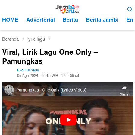
Loncat
Menu
ke
Mobile
HOME
Advertorial
Berita
Berita Jambi
Ent
konten
Beranda
lyric lagu
Viral, Lirik Lagu One Only –
Pamungkas
Evo Kusnady
05 Agu 2024 - 15:16 WIB
175 Dilihat