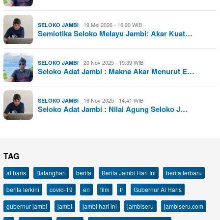
19 Mei 2026 - 16:20 WIB
SELOKO JAMBI
Semiotika Seloko Melayu Jambi: Akar Kuat…
20 Nov 2025 - 19:39 WIB
SELOKO JAMBI
Seloko Adat Jambi : Makna Akar Menurut E…
16 Nov 2025 - 14:41 WIB
SELOKO JAMBI
Seloko Adat Jambi : Nilai Agung Seloko J…
TAG
al haris
Batanghari
berita
Berita Jambi Hari Ini
berita terbaru
berita terkini
covid-19
en
film
fr
Gubernur Al Haris
gubernur jambi
jambi
jambi hari ini
jambiseru
jambiseru.com