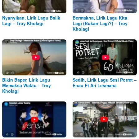
Nyanyikan, Lirik Lagu Balik
Bermakna, Lirik Lagu Kita
Lagi – Troy Kholagi
Lagi (Bukan Lagi?) – Troy
Kholagi
Bikin Baper, Lirik Lagu
Sedih, Lirik Lagu Sesi Potret –
Memaksa Waktu – Troy
Enau Ft Ari Lesmana
Kholagi