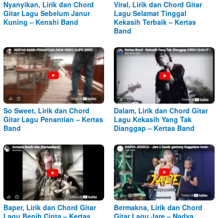
Nyanyikan, Lirik dan Chord
Viral, Lirik dan Chord Gitar
Gitar Lagu Sebelum Janur
Lagu Selamat Tinggal
Kuning – Kenshi Band
Kekasih Terbaik – Kertas
Band
So Sweet, Lirik dan Chord
Dalam, Lirik dan Chord Gitar
Gitar Lagu Penantian – Kertas
Lagu Kekasih Yang Tak
Band
Dianggap – Kertas Band
Baper, Lirik dan Chord Gitar
Bermakna, Lirik dan Chord
Lagu Benih Cinta – Kertas
Gitar Lagu Jare – Nadya