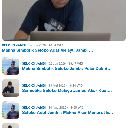
05 Jun 2026 - 16:51 WIB
SELOKO JAMBI
Makna Simbolik Seloko Adat Melayu Jambi …
02 Jun 2026 - 13:47 WIB
SELOKO JAMBI
Makna Simbolik Seloko Jambi: Petai Dak B…
19 Mei 2026 - 16:20 WIB
SELOKO JAMBI
Semiotika Seloko Melayu Jambi: Akar Kuat…
20 Nov 2025 - 19:39 WIB
SELOKO JAMBI
Seloko Adat Jambi : Makna Akar Menurut E…