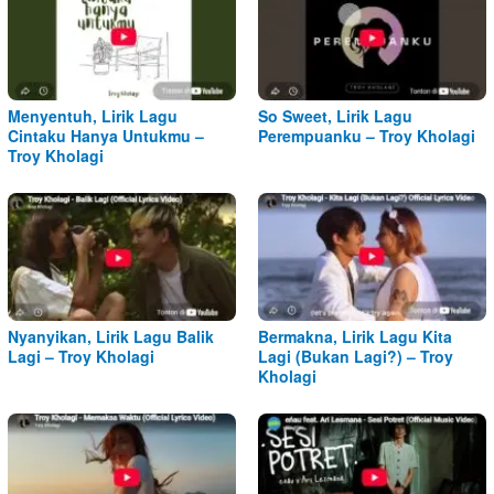
Menyentuh, Lirik Lagu
So Sweet, Lirik Lagu
Cintaku Hanya Untukmu –
Perempuanku – Troy Kholagi
Troy Kholagi
Nyanyikan, Lirik Lagu Balik
Bermakna, Lirik Lagu Kita
Lagi – Troy Kholagi
Lagi (Bukan Lagi?) – Troy
Kholagi