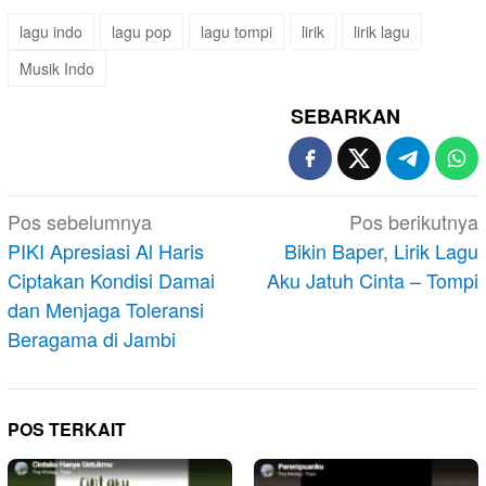
lagu indo
lagu pop
lagu tompi
lirik
lirik lagu
Musik Indo
SEBARKAN
Navigasi
Pos sebelumnya
Pos berikutnya
pos
PIKI Apresiasi Al Haris
Bikin Baper, Lirik Lagu
Ciptakan Kondisi Damai
Aku Jatuh Cinta – Tompi
dan Menjaga Toleransi
Beragama di Jambi
POS TERKAIT