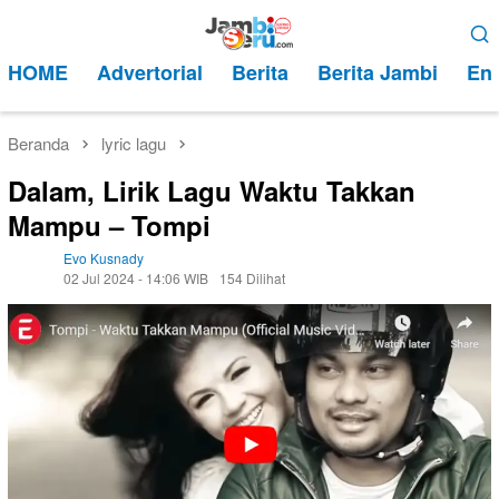
Loncat
Menu
ke
Mobile
HOME
Advertorial
Berita
Berita Jambi
Ent
konten
Beranda
lyric lagu
Dalam, Lirik Lagu Waktu Takkan
Mampu – Tompi
Evo Kusnady
02 Jul 2024 - 14:06 WIB
154 Dilihat