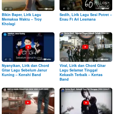
Bikin Baper, Lirik Lagu
Sedih, Lirik Lagu Sesi Potret –
Memaksa Waktu – Troy
Enau Ft Ari Lesmana
Kholagi
Nyanyikan, Lirik dan Chord
Viral, Lirik dan Chord Gitar
Gitar Lagu Sebelum Janur
Lagu Selamat Tinggal
Kuning – Kenshi Band
Kekasih Terbaik – Kertas
Band