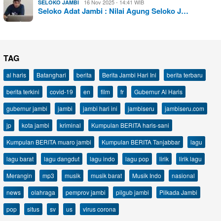
16 Nov 2025 - 14:41 WIB
SELOKO JAMBI
Seloko Adat Jambi : Nilai Agung Seloko J…
TAG
al haris
Batanghari
berita
Berita Jambi Hari Ini
berita terbaru
berita terkini
covid-19
en
film
fr
Gubernur Al Haris
gubernur jambi
jambi
jambi hari ini
jambiseru
jambiseru.com
jp
kota jambi
kriminal
Kumpulan BERITA haris-sani
Kumpulan BERITA muaro jambi
Kumpulan BERITA Tanjabbar
lagu
lagu barat
lagu dangdut
lagu indo
lagu pop
lirik
lirik lagu
Merangin
mp3
musik
musik barat
Musik Indo
nasional
news
olahraga
pemprov jambi
pilgub jambi
Pilkada Jambi
pop
situs
sv
us
virus corona